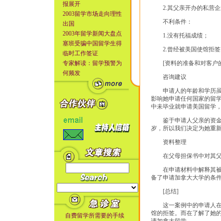
报展开
2.其父亲开办的私营企
2003留学市场走向理性
不利条件：
出国
2003年留学新闻大盘点
1.没有托福成绩；
塞班受骗中国留学生得
2.曾经被美国使馆拒签
临时工作签证
专家解读：留学预警为
[资料的准备和对客户的
何频发
咨询建议
申请人的年龄和学历虽然
影响她申请任何国家的留
中未毕业就申请美国留学
鉴于申请人父亲的资金担
岁，所以我们决定为她重
资料整理
在父母担保书中对其父亲
在申请材料中解释其被美
备了申请加拿大大学的条
[总结]
这一案例中的申请人在不
馆的拒签。而在了解了她
自费留学所需要的手续