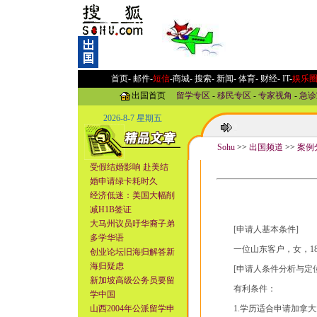
首页-
邮件
-
短信
-
商城
-
搜索
-
新闻
-
体育
-
财经
-
IT
-
娱乐
出国首页
留学专区
-
移民专区
-
专家视角
-
急诊
2026-8-7 星期五
Sohu
>>
出国频道
>>
案例
受假结婚影响 赴美结
婚申请绿卡耗时久
经济低迷：美国大幅削
减H1B签证
大马州议员吁华裔子弟
[申请人基本条件]
多学华语
一位山东客户，女，18
创业论坛旧海归解答新
海归疑虑
[申请人条件分析与定位
新加坡高级公务员要留
有利条件：
学中国
山西2004年公派留学申
1.学历适合申请加拿大