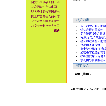
请加拿大留学。
自费出国读硕士的开销
32岁因婚变急欲出国
职大毕业想去英国读书
网上广告是否真的可信
相关内容
想去荷兰留学怎么做？
34岁女士想今年去英国
匈牙利学习签证的材
经济发展官员获签
更多
深造语言-2个月快
程序员-电子专业获
签证和过路签证的规
赴韩国签证实录
高中毕业无托福-亲
经营楼宇租赁的高手
被拒签就这么容易！
拿到国际社会的签证
我要发言
留言:(共0条)
Copyright © 2003 Sohu.com I