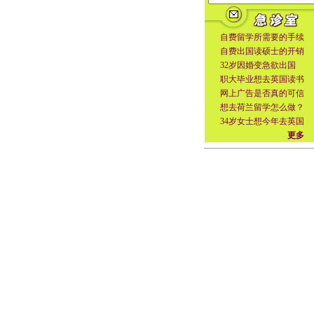
自费留学所需要的手续
自费出国读硕士的开销
32岁因婚变急欲出国
职大毕业想去英国读书
网上广告是否真的可信
想去荷兰留学怎么做？
34岁女士想今年去英国
更多