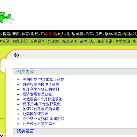
城
-
搜索
-
新闻
-
体育
-
财经
-
IT
-
娱乐圈
-女人
-
生活
-
健康
-
汽车
-
房产
-
旅游
-
教育
-
出国
-求
学专区
-
移民专区
-
专家视角
-
急诊室
-
在线评估
-
留学论坛
-
精彩专题
-
留学美国
-
留
相关内容
美国拒签-申请加拿大获签
魁省投资移民申请获签
匈牙利学习签证的材料
经济发展官员获签
深造语言-2个月快速获签
程序员-电子专业获双免
签证和过路签证的规定
赴韩国签证实录
高中毕业无托福-亲属担保
经营楼宇租赁的高手
我要发言