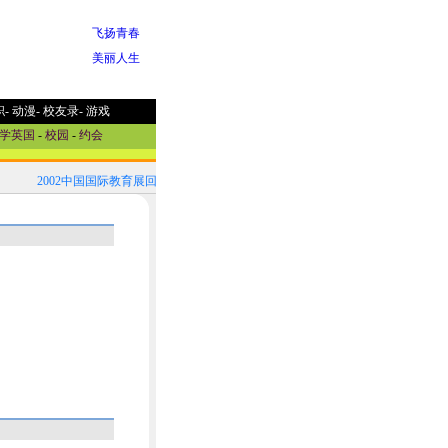
飞扬青春
美丽人生
职
-
动漫
-
校友录
-
游戏
学英国
-
校园
-
约会
2002中国国际教育展回顾！
2002中国国际教育展参展国家选介