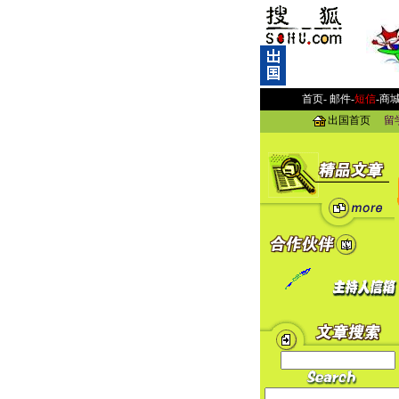
首页-
邮件
-
短信
-
商
出国首页
留