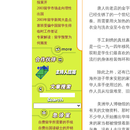
报展开
2003留学市场走向理性
唐人街老店的金字招
出国
已经生锈了的一个世纪
2003年留学新闻大盘点
奏。而需要用火加热的
塞班受骗中国留学生得
衣业与洗衣业至今在华
临时工作签证
专家解读：留学预警为
手工刺绣的真丝裹脚
何频发
是一位一九一四年移民
双鞋是学生们最喜欢的
流行的身体栓装饰环和
除此之外，还有已经
海外游子带来安慰的家
华人亲手使用过的。有
作人员从垃圾堆里、旧
美洲华人博物馆的前
有关的文物资料。那时
不少华人开始搬出华埠
自费留学所需要的手续
来的家当都被憧憬着新
自费出国读硕士的开销
兴趣，没有人去注意更