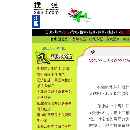
首页-
邮件
-
短信
-
商城
-
搜索
-
新闻
-
体育
-
财经
-
IT
-
娱乐
出国首页
留学专区
-
移民专区
-
专家视角
-
急诊
2026-8-6 星期四
Sohu
>>
出国频道
>>
精品
受假结婚影响 赴美结
婚申请绿卡耗时久
经济低迷：美国大幅削
减H1B签证
在纽约华埠的茂比街
大马州议员吁华裔子弟
人的回忆和ABC们(
多学华语
创业论坛旧海归解答新
茂比街七十号的门口
海归疑虑
扇对开大门，走上二楼
新加坡高级公务员要留
馆。博物馆的展厅分为
学中国
触摸，展品的数量费些
山西2004年公派留学申