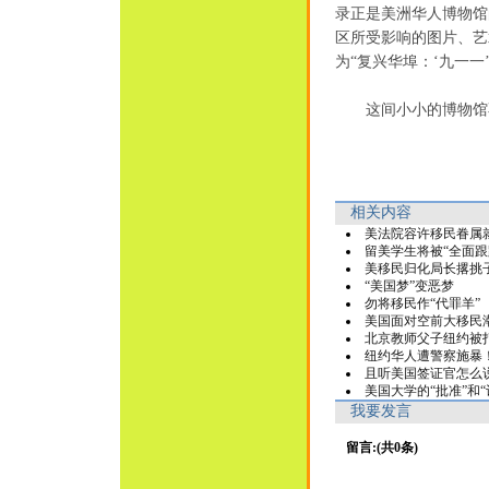
录正是美洲华人博物馆
区所受影响的图片、艺
为“复兴华埠：‘九一一
这间小小的博物馆不
相关内容
美法院容许移民眷属
留美学生将被“全面跟
美移民归化局长撂挑
“美国梦”变恶梦
勿将移民作“代罪羊”
美国面对空前大移民
北京教师父子纽约被
纽约华人遭警察施暴
且听美国签证官怎么
美国大学的“批准”和“
我要发言
留言:(共0条)