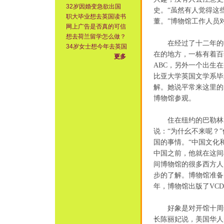
32岁因婚变急欲出国
史。“虽然有人觉得这
职大毕业想去英国读书
董。”博物馆工作人员
网上广告是否真的可信
想去荷兰留学怎么做？
在经过了十二年的收
34岁女士想今年去英国
在的地方，一栋有着百
更多
ABC，另外一个出生
比亚大学英国文学系毕
解。她说平常来这里的
博物馆参观。
住在纽约的巴勒林先
说：“为什幺不来呢？
国的事情。“中国文化
中国之前，他就在这间
间博物馆的很多西方人
步的了解。博物馆准备
年，博物馆出版了VC
好象是对开馆十周年
长陈丽妃说，美国华人