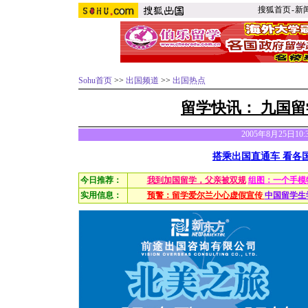
搜狐首页
-
新
Sohu首页
>>
出国频道
>>
出国热点
留学快讯：
九国留
2005年8月25日10
搭乘出国直通车 看各
今日推荐：
我到加国留学，父亲被双规
组图：一个手模
实用信息：
预警：留学爱尔兰小心虚假宣传
中国留学生