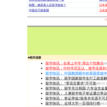
·
组图：她是真人还是洋娃娃？
·
日本
·
中国贞子闹美国
·
几米漫
■
相关连接
留学快讯：
在美上中学,滑出个性舞步
(0
留学快讯：
中外学历互认，留学生获利
留学快讯：
中国教师眼中的英国贵族
留学快讯：
留学国家留学生打工政策
留学快讯：
“零语言要求”不可靠
(08/25 
留学快讯：
留学关注韩国,六专业含金
留学快讯：
入澳留学电子签证通过率达
留学快讯：
签证率低?留美并非遥不可
留学快讯：
全球大学一百强排行榜
(08/2