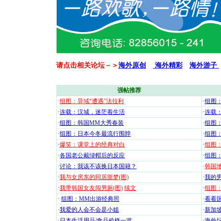
请点击相关论坛－＞
海外原创
海外精彩
海外游子
强帖推荐
·
组图：异域“遭遇”法拉利
·
组图
·
连载：汉城，迷茫着生活
·
连载
·
组图：韩国MM大秀春装
·
组图：
·
组图：日本今冬最流行围脖
·
组图
·
爆笑：课堂上的经典对白
·
组图
·
各国老公戴绿帽后的反应
·
组图
·
讨论：我该不该换日本国籍？
·
韩国地
·
我与女房东的同居噩梦(图)
·
我的男
·
我带韩国女友闯男厕(图)
续文
·
组图：
·
组图：MM出游经典照
·
看看国
·
我爱的人会不会是小姐
·
新加坡
·
日本生活用品/食品价格一览
·
海外坛