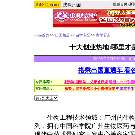
搜狐首页
-
新
Sohu首页
>>
出国频道
>>
留学专区
>>
留学看点
十大创业热地:哪里才
2005年7月25日16:26
搭乘出国直通车 看
今日推荐：
我到加国留学，父亲被双规
组图：一个手模
实用信息：
预警：留学爱尔兰小心虚假宣传
中国留学生
生物工程技术领域：广州的生物
列，拥有中国科学院广州生物医药
现代中药质量研究开发中心等多家