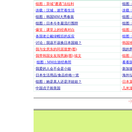
·
组图：异域“遭遇”法拉利
·
组图
·
连载：汉城，迷茫着生活
·
连载
·
组图：韩国MM大秀春装
·
组图：
·
组图：日本今冬最流行围脖
·
组图
·
爆笑：课堂上的经典对白
·
组图
·
各国老公戴绿帽后的反应
·
组图
·
讨论：我该不该换日本国籍？
·
韩国地
·
我与女房东的同居噩梦(图)
·
我的男
·
我带韩国女友闯男厕(图)
续文
·
组图：
·
组图：MM出游经典照
·
看看国
·
我爱的人会不会是小姐
·
新加坡
·
日本生活用品/食品价格一览
·
海外坛
·
组图：她是真人还是洋娃娃？
·
日本
·
中国贞子闹美国
·
几米漫