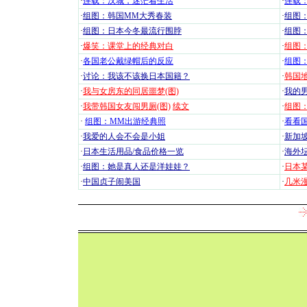
·
连载：汉城，迷茫着生活
·
连载
·
组图：韩国MM大秀春装
·
组图：
·
组图：日本今冬最流行围脖
·
组图
·
爆笑：课堂上的经典对白
·
组图
·
各国老公戴绿帽后的反应
·
组图
·
讨论：我该不该换日本国籍？
·
韩国地
·
我与女房东的同居噩梦(图)
·
我的男
·
我带韩国女友闯男厕(图)
续文
·
组图：
·
组图：MM出游经典照
·
看看国
·
我爱的人会不会是小姐
·
新加坡
·
日本生活用品/食品价格一览
·
海外坛
·
组图：她是真人还是洋娃娃？
·
日本
·
中国贞子闹美国
·
几米漫