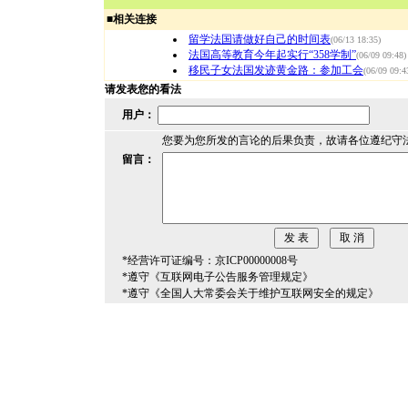
■
相关连接
留学法国请做好自己的时间表
(06/13 18:35)
法国高等教育今年起实行“358学制”
(06/09 09:48)
移民子女法国发迹黄金路：参加工会
(06/09 09:4
请发表您的看法
用户：
您要为您所发的言论的后果负责，故请各位遵纪守
留言：
*经营许可证编号：京ICP00000008号
*遵守《互联网电子公告服务管理规定》
*遵守《全国人大常委会关于维护互联网安全的规定》