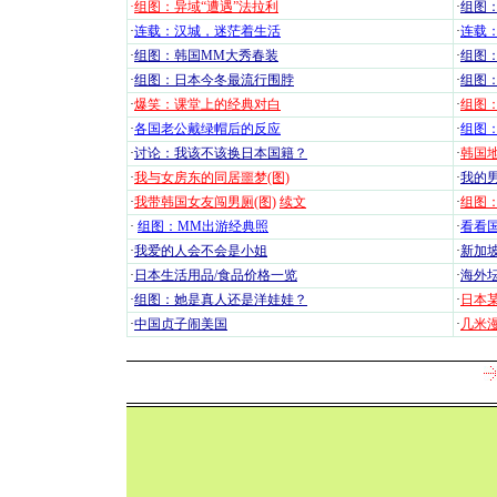
·
组图：异域“遭遇”法拉利
·
组图
·
连载：汉城，迷茫着生活
·
连载
·
组图：韩国MM大秀春装
·
组图：
·
组图：日本今冬最流行围脖
·
组图
·
爆笑：课堂上的经典对白
·
组图
·
各国老公戴绿帽后的反应
·
组图
·
讨论：我该不该换日本国籍？
·
韩国地
·
我与女房东的同居噩梦(图)
·
我的男
·
我带韩国女友闯男厕(图)
续文
·
组图：
·
组图：MM出游经典照
·
看看国
·
我爱的人会不会是小姐
·
新加坡
·
日本生活用品/食品价格一览
·
海外坛
·
组图：她是真人还是洋娃娃？
·
日本
·
中国贞子闹美国
·
几米漫