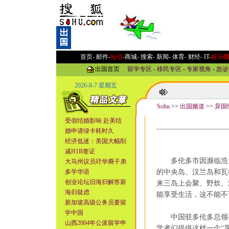
首页-
邮件
-
短信
-
商城
-
搜索
-
新闻
-
体育
-
财经
-
IT
-
娱乐
出国首页
留学专区
-
移民专区
-
专家视角
-
急诊
2026-8-7 星期五
Sohu
>>
出国频道
>>
异国
受假结婚影响 赴美结
婚申请绿卡耗时久
经济低迷：美国大幅削
减H1B签证
多伦多市因濒临浩大
大马州议员吁华裔子弟
多学华语
的中央岛、汉兰岛和瓦
创业论坛旧海归解答新
来三岛上会聚、野炊、
海归疑虑
能享受生活，这不能不
新加坡高级公务员要留
学中国
中国驻多伦多总领事
山西2004年公派留学申
学者们提供这样一个“