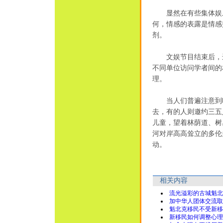
显然在有些集体娱乐
何，情感的表露是情感
剂。
文娱节目结束后，进
不同单位访问学者间的
理。
当人们普遍注意到时
去，有的人则邀约三五
儿童，望着林荫道、树
河对岸高高耸立的多伦
动。
相关内容
流光溢彩的古城魁北
加中华人团体交流取
魁北克移民不受新移
新移民如何调整心理