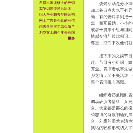
自费出国读硕士的开销
烧烤活动是分小组进
32岁因婚变急欲出国
加上各自点火水平有异
职大毕业想去英国读书
颊；有的烧烤者则把一
网上广告是否真的可信
窜，相互帮助，小小的
想去荷兰留学怎么做？
或者干脆来个组与组间
34岁女士想今年去英国
情感交流与彼此相识。
更多
尊重，或许下次他们就
接下来的文娱节目由
连。节目有小组唱、舞
齐全。表演者或事先做
乡之情，又不失活泼、
整个表演推向高潮。
组织者还兼顾到表演
调动表演者情绪，又充
合。大家都是那么的投
苟志博的诗歌朗诵则展
合，刘鹰的拳术表演也
笑话的轻松形式切入了