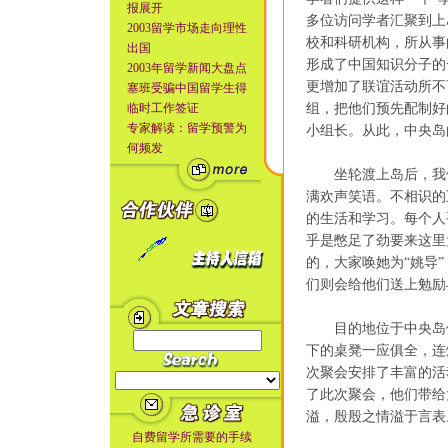
报展开
多位访问学者汇聚到上
2003留学市场走向理性
校和科研机构，所从事
出国
形成了中国知识分子的
2003年留学新闻大盘点
更增加了联谊活动所不
塞班受骗中国留学生得
临时工作签证
组，把他们预先配制好
专家解读：留学预警为
小组长。从此，中央岛
何频发
坐轮渡上岛后，我们
满欢声笑语。不相识的
的生活和学习。每个人
乎是憋足了劲要来这里
的，大家唤她为“姚导
们则会给他们送上勉励
目的地位于中央岛偏
下的桌凳一应俱全，连
次聚会安排了丰富的活
了此次聚会，他们带给
溢，殷殷之情溢于言表
自费留学所需要的手续