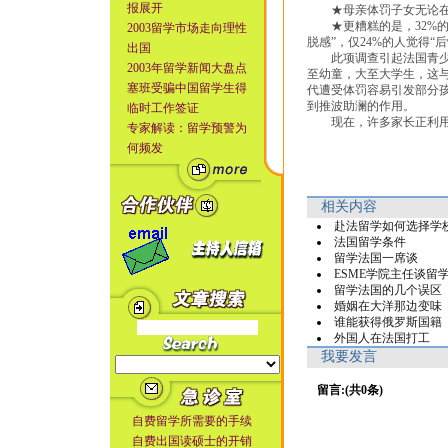
报展开
★母亲体罚子女无论在
★更糟糕的是，32%的说
2003留学市场走向理性
脱感”，仅24%的人觉得“
出国
此项调查引起法国青少年
2003年留学新闻大盘点
至幼童，大至大学生，这
塞班受骗中国留学生得
代遭受体罚容易引发部分
到推波助澜的作用。
临时工作签证
现在，许多家长正利用周
专家解读：留学预警为
何频发
相关内容
赴法留学如何选择学
法国留学条件
留学法国一席谈
ESME学院主任谈留
留学法国的几个误区
婚姻在大洋那边变味
谁能获得俄罗斯国籍
外国人在法国打工
我要发言
留言:(共0条)
自费留学所需要的手续
自费出国读硕士的开销