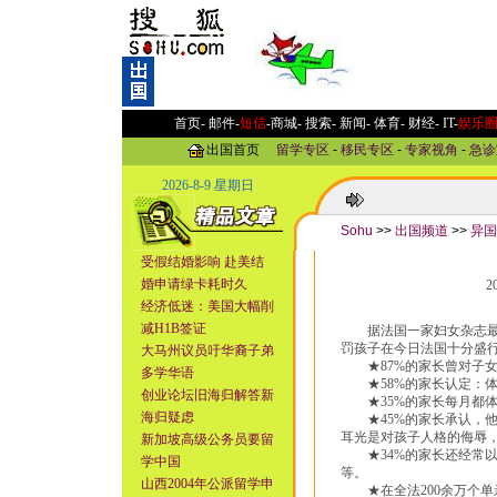
首页-
邮件
-
短信
-
商城
-
搜索
-
新闻
-
体育
-
财经
-
IT
-
娱乐
出国首页
留学专区
-
移民专区
-
专家视角
-
急诊
2026-8-9 星期日
Sohu
>>
出国频道
>>
异国
受假结婚影响 赴美结
婚申请绿卡耗时久
2
经济低迷：美国大幅削
减H1B签证
据法国一家妇女杂志最近
罚孩子在今日法国十分盛
大马州议员吁华裔子弟
★87%的家长曾对子女
多学华语
★58%的家长认定：体
创业论坛旧海归解答新
★35%的家长每月都体
海归疑虑
★45%的家长承认，他
耳光是对孩子人格的侮辱，
新加坡高级公务员要留
★34%的家长还经常以
学中国
等。
山西2004年公派留学申
★在全法200余万个单