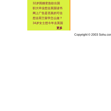
32岁因婚变急欲出国
职大毕业想去英国读书
网上广告是否真的可信
想去荷兰留学怎么做？
34岁女士想今年去英国
更多
Copyright © 2003 Sohu.com I