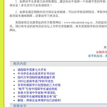
1、如果你手头拿着几份录取通知，建议你从中选择一个你最中意的学校
保证金！多头支付只会造成损失！
2、如果在规定期限内支付保证金有困难，可以向学校说明情况，争取学
能否延长缴纳期限，还要由学习来决定。
英国使馆文化教育处的官方教育网站：www.educationuk.org.cn，为
讯。我们有专业的咨询员在论坛上为学生答疑解惑，有关英国留学的任何疑问
网站。
来
去相关
发手机短信，
相关内容
德国留学需要七大开支
中乌学生各自发表学生书示好
纽约大学强制性隔离措施不周
2003公派留学选7学科可优先
非常时期留学计划受阻的三大对策
“枪手”引发中国留学生诚信危机
加拿大安省中学改制 申请混乱
中国留学生被绑架案幕后有“戏”
解疑：用保证金来维护自己的权利
我要发言