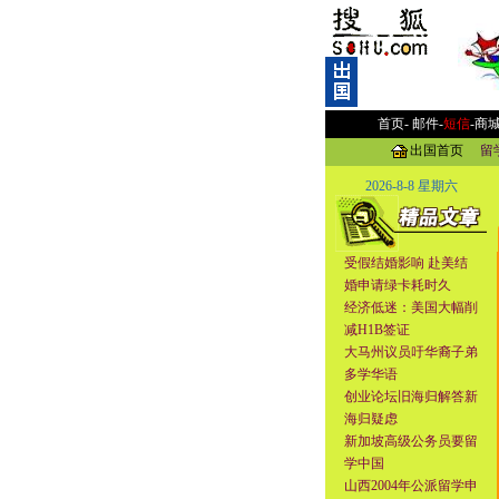
首页-
邮件
-
短信
-
商
出国首页
留
2026-8-8 星期六
受假结婚影响 赴美结
婚申请绿卡耗时久
经济低迷：美国大幅削
减H1B签证
大马州议员吁华裔子弟
多学华语
创业论坛旧海归解答新
海归疑虑
新加坡高级公务员要留
学中国
山西2004年公派留学申