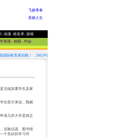
飞扬青春
美丽人生
职
-
动漫
-
校友录
-
游戏
学英国
-
校园
-
约会
中国国际教育展回顾！
2002中国国际教育展参展国家选介
是无端加重学生及家
学生双方来说，既赋
申请几所大学是很正
、试验仪器、图书馆
一个良好的学习环