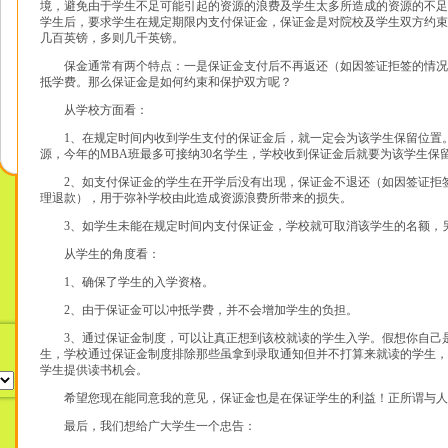
境，避免由于学生不足可能引起的资源的浪费及学生太多所造成的资源的不足
学生后，要求学生在规定期限内支付保证金，保证金是对院校及学生双方约束
几百英镑，多则几千英镑。
保金通常有两个特点：一是保证金支付后不再返还（如因签证拒签的情况
抵学费。那么保证金是如何约束和保护双方呢？
从学校方面看：
1、在规定时间内收到学生支付的保证金后，就一定会为该学生保留位置
源，今年的MBA班最多可接纳30名学生，学校收到保证金后就要为该学生保
2、如支付保证金的学生在开学后没有出现，保证金不退还（如因签证拒
理退款），用于弥补学校由此造成资源浪费所带来的损失。
3、如学生未能在规定时间内支付保证金，学校就可取消该学生的名额，
从学生的角度看：
1、确保了学生的入学资格。
2、由于保证金可以冲抵学费，并不会增加学生的负担。
3、通过保证金制度，可以让真正想到该校就读的学生入学。假想你自己
生，学校通过保证金制度排除那些虽拿到录取通知但并不打算来就读的学生，
学生提供读书机会。
希望您现在能同意我的意见，保证金也是在保证学生的利益！正所谓与人
最后，我们想给广大学生一个忠告：