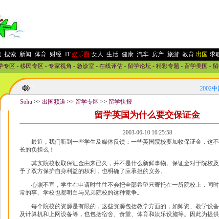
城
-
搜索
-
新闻
-
体育
-
财经
-
IT
-
娱乐圈
-女人
-
生活
-
健康
-
汽车
-
房产
-
旅游
-
教育
-
出国
-求
学专区
-
移民专区
-
专家视角
-
急诊室
-
在线评估
-
留学论坛
-
精彩专题
-
留学美国
-
留
2002
Sohu
>>
出国频道
>>
留学专区
>>
留学快报
留学英国为什么要交保证金
2003-06-10 16:25:58
最近，我们听到一些学生及媒体反馈：一些英国院校要加收保证金，这不
长的负担么！
其实院校收取保证金由来已久，并不是什么新鲜事物。保证金对于院校及
予了双方保护自身利益的权利，也明确了应承担的义务。
心照不宣，学生在申请时往往不会把全部希望只寄托在一所院校上，同时
常的事。学校也都明白与兄弟院校的这种竞争。
每个院校的资源是有限的，这些资源包括教学方面的，如师资、教学设备
及计算机和上网设备等，也包括宿舍、食堂、体育和娱乐设施等。因此为提供