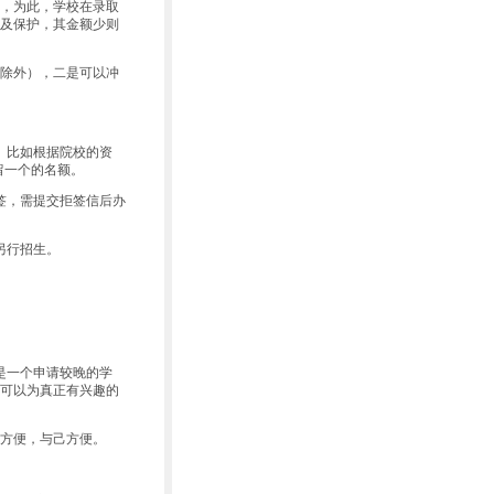
，为此，学校在录取
及保护，其金额少则
除外），二是可以冲
。比如根据院校的资
留一个的名额。
签，需提交拒签信后办
另行招生。
是一个申请较晚的学
可以为真正有兴趣的
方便，与己方便。