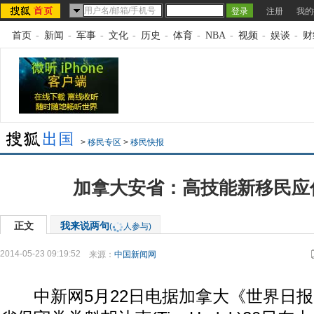
注册
我的
首页
-
新闻
-
军事
-
文化
-
历史
-
体育
-
NBA
-
视频
-
娱谈
-
财
>
移民专区
>
移民快报
加拿大安省：高技能新移民应
正文
我来说两句
(
人参与)
2014-05-23 09:19:52
来源：
中国新闻网
中新网5月22日电据加拿大《世界日报