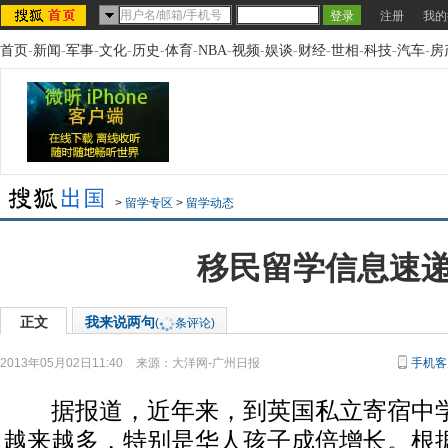
注册
我的
首页
-
新闻
-
军事
-
文化
-
历史
-
体育
-
NBA
-
视频
-
娱谈
-
财经
-
世相
-
科技
-
汽车
-
房
>
留学专区
>
留学动态
移民留学信息速
正文
我来说两句
(
条评论)
2013年05月02日11:40
来源：
大洋网-广州日报
手机客
据报道，近年来，到英国私立寄宿中学
越来越多，特别是华人孩子成倍增长。根