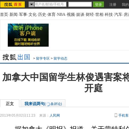
注册
我的
首页
-
新闻
-
军事
-
文化
-
历史
-
体育
-
NBA
-
视频
-
娱谈
-
财经
-
世相
-
科技
-
汽车
-
房
>
留学专区
>
留学动态
加拿大中国留学生林俊遇害案将于
开庭
正文
我来说两句
(
条评论)
2013年05月02日11:23
来源：
人民网
手机客