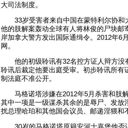
大司法制度。
33岁受害者来自中国在蒙特利尔协和
他的肢解案轰动全球有人将林俊的尸块邮
岸加拿大警方发出国际通缉令。2012年6
网。
他的初级聆讯有32名控方证人辩方没
聆讯后裁定他要出庭受审。初步聆讯所有
制法庭不准公开。
马格诺塔涉嫌在2012年5月杀害和肢解
其中一项是一级谋杀其余的是辱尸、发放
扰总理哈珀和其他国会议员、邮递淫猥和
30岁的马格诺塔原籍安河士嘉堡他否