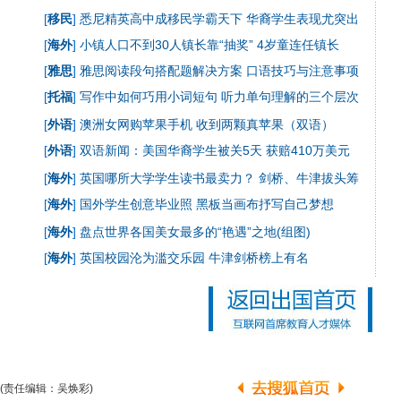
[
移民
]
悉尼精英高中成移民学霸天下 华裔学生表现尤突出
[
海外
]
小镇人口不到30人镇长靠“抽奖” 4岁童连任镇长
[
雅思
]
雅思阅读段句搭配题解决方案
口语技巧与注意事项
[
托福
]
写作中如何巧用小词短句
听力单句理解的三个层次
[
外语
]
澳洲女网购苹果手机 收到两颗真苹果（双语）
[
外语
]
双语新闻：美国华裔学生被关5天 获赔410万美元
[
海外
]
英国哪所大学学生读书最卖力？ 剑桥、牛津拔头筹
[
海外
]
国外学生创意毕业照 黑板当画布抒写自己梦想
[
海外
]
盘点世界各国美女最多的“艳遇”之地(组图)
[
海外
]
英国校园沦为滥交乐园 牛津剑桥榜上有名
(责任编辑：吴焕彩)