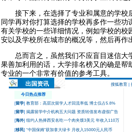
接下来，在选择了专业和属意的学校后
同学再对你打算选择的学校再多作一些功
有关学校的一些详细情况，例如学校的校
安以及学校所在城市的概况等，然后再作
总而言之，虽然我们不应盲目迷信大学
果善加利用的话，大学排名榜又的确是帮
专业的一个非常有价值的参考工具。
出国资讯
搜狐教育
|
今日热点推荐
[
留学
]
教育部：高层次留学人才回流率低 博士仅占5.8%
[
留学
]
揭露留学中介机构五大问题 资质转借发布虚假广告
[
海外
]
纽约人热捧西安名吃一个肉夹馍3美元 年收入110万
[
移民
]
“中国保姆”获加拿大绿卡 月收入15000元人民币