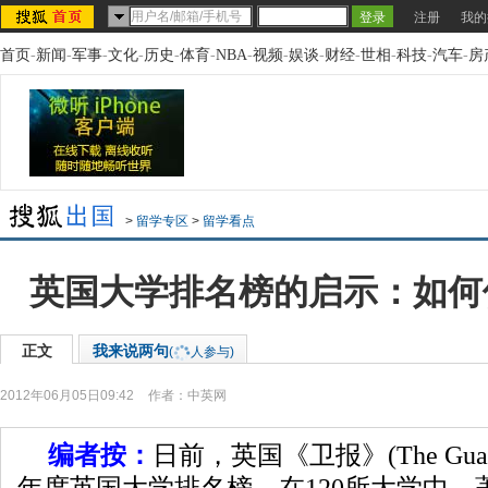
注册
我的
首页
-
新闻
-
军事
-
文化
-
历史
-
体育
-
NBA
-
视频
-
娱谈
-
财经
-
世相
-
科技
-
汽车
-
房
>
留学专区
>
留学看点
英国大学排名榜的启示：如何
正文
我来说两句
(
人参与)
2012年06月05日09:42
作者：中英网
编者按：
日前，英国《卫报》(The Guard