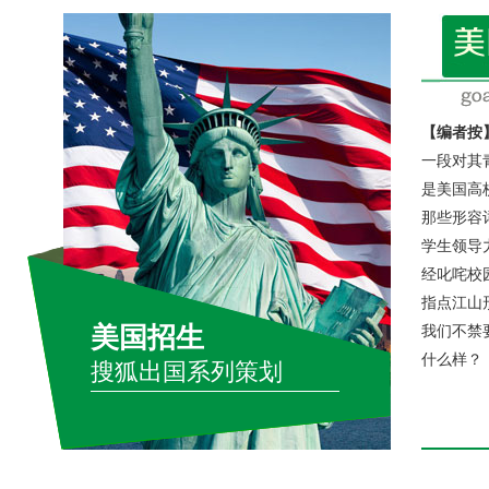
【编者按
一段对其
是美国高校
那些形容
学生领导
经叱咤校
指点江山
美国招生
我们不禁
什么样？
搜狐出国系列策划