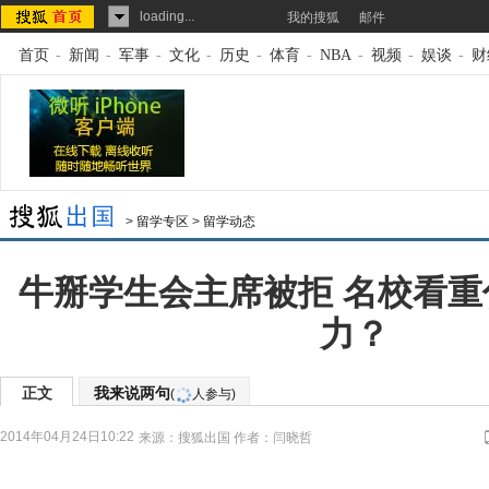
loading...
我的搜狐
邮件
首页
-
新闻
-
军事
-
文化
-
历史
-
体育
-
NBA
-
视频
-
娱谈
-
财
>
留学专区
>
留学动态
牛掰学生会主席被拒 名校看
力？
正文
我来说两句
(
人参与)
2014年04月24日10:22
来源：
搜狐出国
作者：闫晓哲