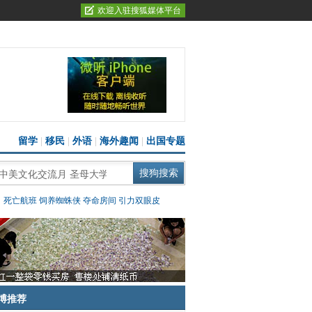
欢迎入驻搜狐媒体平台
留学
|
移民
|
外语
|
海外趣闻
|
出国专题
：
死亡航班
饲养蜘蛛侠
夺命房间
引力双眼皮
博推荐