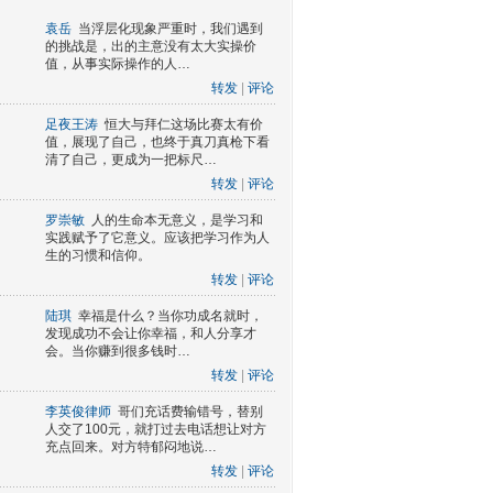
袁岳
当浮层化现象严重时，我们遇到
的挑战是，出的主意没有太大实操价
值，从事实际操作的人…
转发
|
评论
足夜王涛
恒大与拜仁这场比赛太有价
值，展现了自己，也终于真刀真枪下看
清了自己，更成为一把标尺…
转发
|
评论
罗崇敏
人的生命本无意义，是学习和
实践赋予了它意义。应该把学习作为人
生的习惯和信仰。
转发
|
评论
陆琪
幸福是什么？当你功成名就时，
发现成功不会让你幸福，和人分享才
会。当你赚到很多钱时…
转发
|
评论
李英俊律师
哥们充话费输错号，替别
人交了100元，就打过去电话想让对方
充点回来。对方特郁闷地说…
转发
|
评论