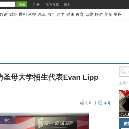
注册
我的搜狐
邮件
娱谈
-
财经
-
世相
-
科技
-
汽车
-
房产
-
时尚
-
健康
-
教育
-
母婴
-
旅游
-
美食
-
星座
母大学招生代表Evan Lipp
热词
打印
字号
微