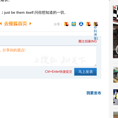
】：
just be them itself.问你想知道的一切。
[保
分享：
存
到
博
客]
圈主招募ING
Ctrl+Enter快捷提交
我要发布