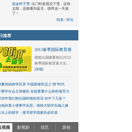
急诊科于莺
出门时发现没下雪，还有
太阳，还能看到蓝天，惊呼这一天值
了！
转发
|
评论
日推荐
2013春季国际教育展
搜狐出国隆重推出2013
春季国际教育展大全…
[
详细
]
拼爹拼妈拼学区房 中国新移民迈入“拼”时代
牛掰学生会主席被拒 名校看重什么样的领导力
那些年我们刚出国时闹的笑话 你中了几条？
内地幼童小便事件反思：港校大陆学生融入难
舌尖上的留学：搜寻留学国家的必吃菜
点视频
影视剧
综艺
原创