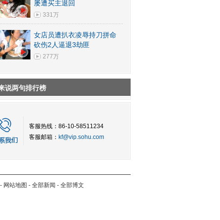
屡遭买主退回
331万
女店员遭扒衣凌辱持刀拼命
砍伤2人逼退3劫匪
277万
来说两句排行榜
客服热线：86-10-58511234
客服邮箱：
kf@vip.sohu.com
-
网站地图
-
全部新闻
-
全部博文