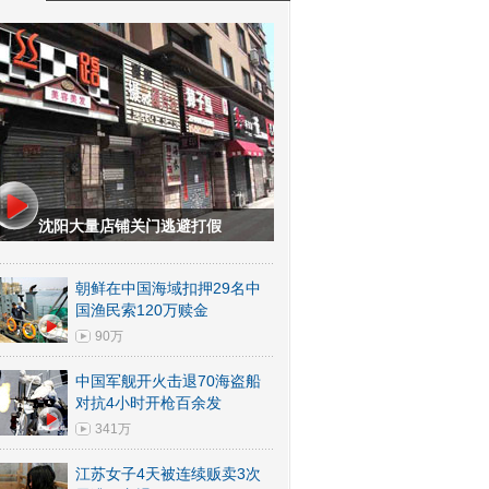
沈阳大量店铺关门逃避打假
朝鲜在中国海域扣押29名中
国渔民索120万赎金
90万
中国军舰开火击退70海盗船
对抗4小时开枪百余发
341万
江苏女子4天被连续贩卖3次