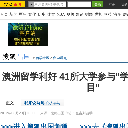
注册
我的
首页
-
新闻
-
军事
-
文化
-
历史
-
体育
-
NBA
-
视频
-
娱谈
-
财经
-
世相
-
科技
-
汽车
-
房
>
留学专区
>
留学看点
澳洲留学利好 41所大学参与"
目"
正文
我来说两句
(
人参与)
2012年03月29日16:11
来源：
搜狐出国
作者：金吉列留学
>>>进入搜狐出国频道
>>>去《搜狐