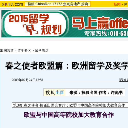
搜狐
ChinaRen
17173
焦点房地产
搜狗
新闻
-
体
出国频道
>
留学专区
>
留学看点
春之使者欧盟篇：欧洲留学及奖
2009年02月24日13:51
[
我来
来源：搜狐出国 作者：许晓书
欧盟与中国高等院校加大教育合作