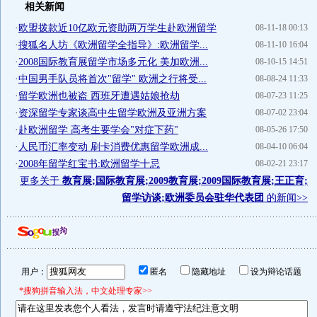
相关新闻
·
欧盟拨款近10亿欧元资助两万学生赴欧洲留学
08-11-18 00:13
·
搜狐名人坊《欧洲留学全指导》:欧洲留学...
08-11-10 16:04
·
2008国际教育展留学市场多元化 美加欧洲...
08-10-15 14:51
·
中国男手队员将首次"留学" 欧洲之行将受...
08-08-24 11:33
·
留学欧洲也被盗 西班牙遭遇姑娘抢劫
08-07-23 11:25
·
资深留学专家谈高中生留学欧洲及亚洲方案
08-07-02 23:04
·
赴欧洲留学 高考生要学会"对症下药"
08-05-26 17:50
·
人民币汇率变动 刷卡消费优惠留学欧洲成...
08-04-10 06:04
·
2008年留学红宝书:欧洲留学十忌
08-02-21 23:17
更多关于
教育展;国际教育展;2009教育展;2009国际教育展;王正育;
留学访谈;欧洲委员会驻华代表团
的新闻>>
用户：
匿名
隐藏地址
设为辩论话题
*搜狗拼音输入法，中文处理专家>>