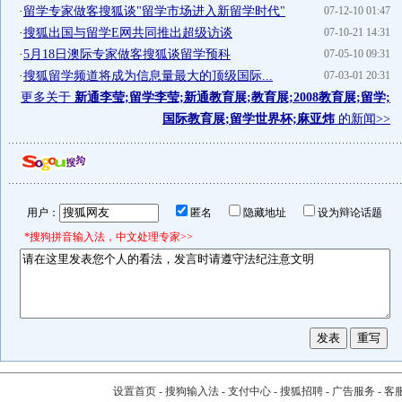
·
留学专家做客搜狐谈"留学市场进入新留学时代"
07-12-10 01:47
·
搜狐出国与留学E网共同推出超级访谈
07-10-21 14:31
·
5月18日澳际专家做客搜狐谈留学预科
07-05-10 09:31
·
搜狐留学频道将成为信息量最大的顶级国际...
07-03-01 20:31
更多关于
新通李莹;留学李莹;新通教育展;教育展;2008教育展;留学;
国际教育展;留学世界杯;麻亚炜
的新闻>>
用户：
匿名
隐藏地址
设为辩论话题
*搜狗拼音输入法，中文处理专家>>
设置首页
-
搜狗输入法
-
支付中心
-
搜狐招聘
-
广告服务
-
客