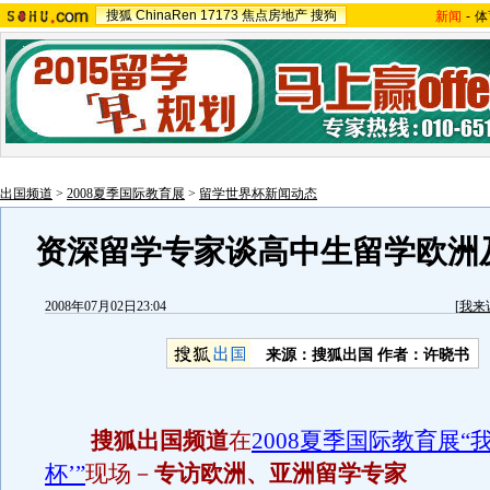
搜狐
ChinaRen
17173
焦点房地产
搜狗
新闻
-
体
出国频道
>
2008夏季国际教育展
>
留学世界杯新闻动态
资深留学专家谈高中生留学欧洲
2008年07月02日23:04
[
我来
来源：搜狐出国 作者：许晓书
搜狐出国频道
在
2008夏季国际教育展“
杯’”
现场－
专访欧洲、亚洲留学专家