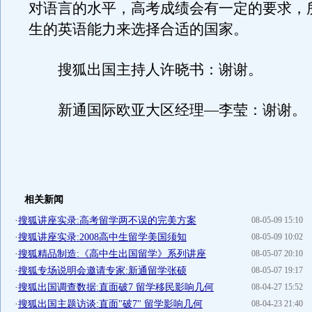
对语言的水平，高考成绩会有一定的要求，
生的英语能力来选择合适的国家。
搜狐出国主持人许晓书：谢谢。
新通国际欧亚大区经理—李莹：谢谢。
相关新闻
·
搜狐讲座实录:高考留学两不误的完美方案
08-05-09 15:10
·
搜狐讲座实录:2008高中生留学美国须知
08-05-09 10:02
·
搜狐精品制造:《高中生出国留学》系列讲座
08-05-07 20:10
·
搜狐专场说明会邀请专家:新通留学张硕
08-05-07 19:17
·
搜狐出国调查数据:直面破7 留学移民影响几何
08-04-27 15:52
·
搜狐出国主题访谈:直面"破7" 留学影响几何
08-04-23 21:40