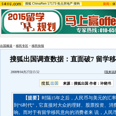
搜狐
ChinaRen
17173
焦点房地产
搜狗
新闻
-
体
出国频道
>
移民专区
>
移民快报
搜狐出国调查数据：直面破7 留学
2008年04月27日15:52
[
我来说
来源：搜狐出国 作者：许晓书
【提要】
时隔15年之后，人民币与美元的汇
到“6时代”，它直接对大众的理财、股票投资、消
响。而对于有留学移民意向的消费者来 说，人民币