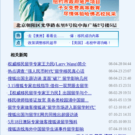
相关新闻
·
权威移民留学专家王力民(Larry Wang)简介
08-04-28 04:44
·
热点调查:"强人民币时代"留学移民真心话
08-04-23 23:07
·
搜狐出国主题访谈:直面"破7" 留学影响几何
08-04-23 21:40
·
3.15搜狐专家在线指导:借你一双慧眼去留学
08-03-15 23:51
·
【权威移民留学专家王力民】出国留学与个...
08-02-29 19:51
·
移民律师指签证放宽 美各类校园涌中国留...
08-01-05 13:59
·
留学专家做客搜狐谈"留学市场进入新留学时代"
07-12-10 01:47
·
搜狐出国与留学E网共同推出超级访谈
07-10-21 14:31
·
5月18日澳际专家做客搜狐谈留学预科
07-05-10 09:31
·
搜狐连线海外中国留学生谈事件留学影响
07-04-19 16:12