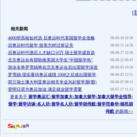
[
相关新闻
·
4000所高校如何选 后奥运时代美国留学全攻略
08-09-18 10:38
·
后奥运时代留学:留美怎样过签证关
08-09-11 14:30
·
后奥运时代酒店人才缺口10万 瑞士留学成首选
08-08-27 22:30
·
北京奥运会有望助推美国大学生"中国留学热"
08-08-22 00:45
·
游泳名将罗雪娟将在北京奥运会后出国留学深造
08-08-05 19:59
·
罗雪娟:现实看待奥运成绩 2008之后或出国留学
08-08-05 13:51
·
荷兰瑞士澳大利亚奥运相关专业兴起留学潮(图)
08-08-05 08:15
·
贤明日语为奥运加油 满足就业留学需要
08-07-17 11:15
更多关于
留学奥运汇;留学加拿大;加拿大留学;加拿大留学全指导;
留学;留学访谈;名人坊;留学名人坊;留学胡伟航;留学范春华;移民胡
伟航
的新闻>>