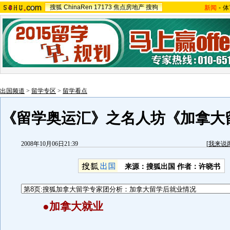
搜狐
ChinaRen
17173
焦点房地产
搜狗
新闻
-
体
出国频道
>
留学专区
>
留学看点
《留学奥运汇》之名人坊《加拿大
2008年10月06日21:39
[
我来说
来源：搜狐出国 作者：许晓书
●加拿大就业