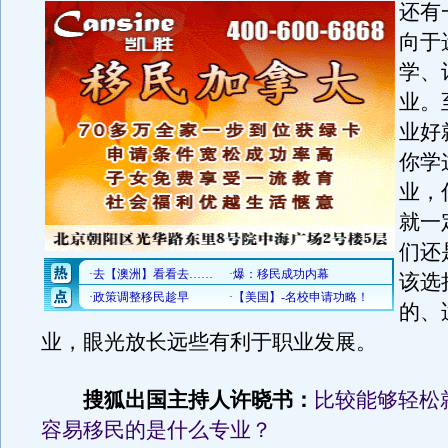
还有
向于
学、
业。
业好
你学
业，
就一
们还
该选
的、
业，眼光放长远些有利于职业发展。
搜狐出国主持人许晓书：
比较能够轻松
容易移民的是什么专业？