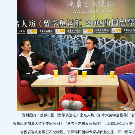
资料图片：搜狐出国《留学奥运汇》之名人坊《加拿大留学全指导》论
搜狐出国加拿大留学专家分别为（从右至左按发言顺序）：北京因私出入境
合投资咨询有限公司总经理、资深移民留学专家胡伟航先生、和中留学