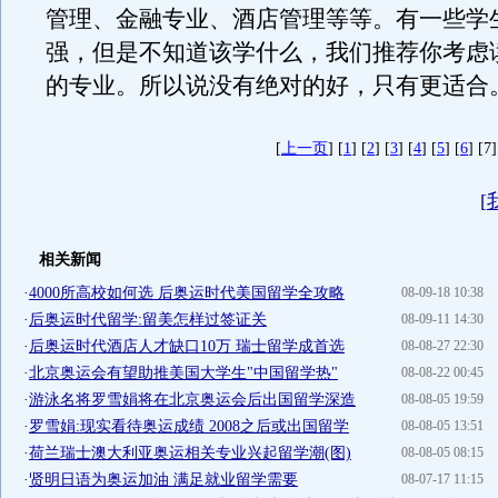
管理、金融专业、酒店管理等等。有一些学
强，但是不知道该学什么，我们推荐你考虑
的专业。所以说没有绝对的好，只有更适合
[
上一页
] [
1
] [
2
] [
3
] [
4
] [
5
] [
6
] [7]
[
相关新闻
·
4000所高校如何选 后奥运时代美国留学全攻略
08-09-18 10:38
·
后奥运时代留学:留美怎样过签证关
08-09-11 14:30
·
后奥运时代酒店人才缺口10万 瑞士留学成首选
08-08-27 22:30
·
北京奥运会有望助推美国大学生"中国留学热"
08-08-22 00:45
·
游泳名将罗雪娟将在北京奥运会后出国留学深造
08-08-05 19:59
·
罗雪娟:现实看待奥运成绩 2008之后或出国留学
08-08-05 13:51
·
荷兰瑞士澳大利亚奥运相关专业兴起留学潮(图)
08-08-05 08:15
·
贤明日语为奥运加油 满足就业留学需要
08-07-17 11:15