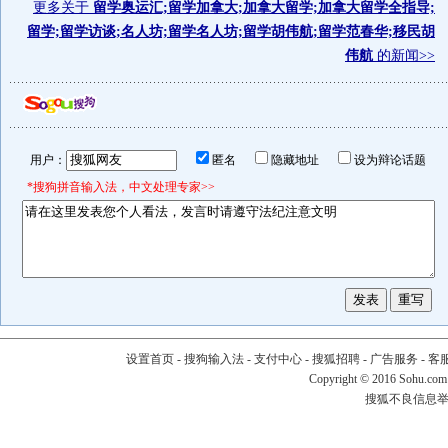
更多关于
留学奥运汇;留学加拿大;加拿大留学;加拿大留学全指导;
留学;留学访谈;名人坊;留学名人坊;留学胡伟航;留学范春华;移民胡
伟航
的新闻>>
用户：
匿名
隐藏地址
设为辩论话题
*搜狗拼音输入法，中文处理专家>>
设置首页
-
搜狗输入法
-
支付中心
-
搜狐招聘
-
广告服务
-
客
Copyright
©
2016 Sohu.com
搜狐不良信息