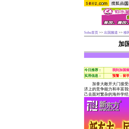
Sohu首页
>>
出国频道
>>
移
加
今日推荐：
我到加国
实用信息：
预警：留
加拿大敞开大门接受技
济上的竞争能力和丰富我
己去面对繁杂的海外学经