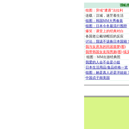
强帖
·
组图：异域“遭遇”法拉利
·
连载：汉城，迷茫着生活
·
组图：韩国MM大秀春装
·
组图：日本今冬最流行围脖
·
爆笑：课堂上的经典对白
·
各国老公戴绿帽后的反应
·
讨论：我该不该换日本国籍
·
我与女房东的同居噩梦(图)
·
我带韩国女友闯男厕(图)
续
·
组图：MM出游经典照
·
我爱的人会不会是小姐
·
日本生活用品/食品价格一览
·
组图：她是真人还是洋娃娃
·
中国贞子闹美国