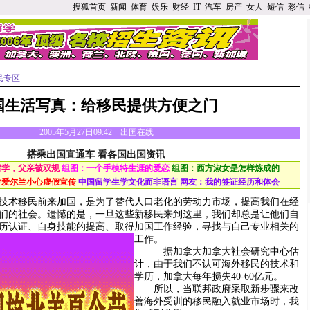
搜狐首页
-
新闻
-
体育
-
娱乐
-
财经
-
IT
-
汽车
-
房产
-
女人
-
短信
-
彩信
-
民专区
国生活写真：给移民提供方便之门
2005年5月27日09:42 出国在线
搭乘出国直通车 看各国出国资讯
留学，父亲被双规
组图：一个手模特生涯的爱恋
组图：西方淑女是怎样炼成的
学爱尔兰小心虚假宣传
中国留学生学文化而非语言
网友：我的签证经历和体会
术移民前来加国，是为了替代人口老化的劳动力市场，提高我们在经
们的社会。遗憾的是，一旦这些新移民来到这里，我们却总是让他们自
历认证、自身技能的提高、取得加国工作经验，寻找与自己专业相关的
工作。
据加拿大加拿大社会研究中心估
计，由于我们不认可海外移民的技术和
学历，加拿大每年损失40-60亿元。
所以，当联邦政府采取新步骤来改
善海外受训的移民融入就业市场时，我