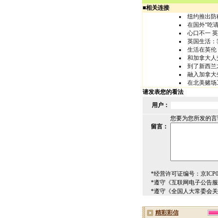
■
相关连接
纽约推出防
在国外“吃请
心口不一 
英国生活：
生活在英伦
和加拿大人
到了新西兰
融入加拿大
在北美赌场
请发表您的看法
用户：
您要为您所发的言
留言：
*经营许可证编号：京ICP00
*遵守《互联网电子公告
*遵守《全国人大常委会