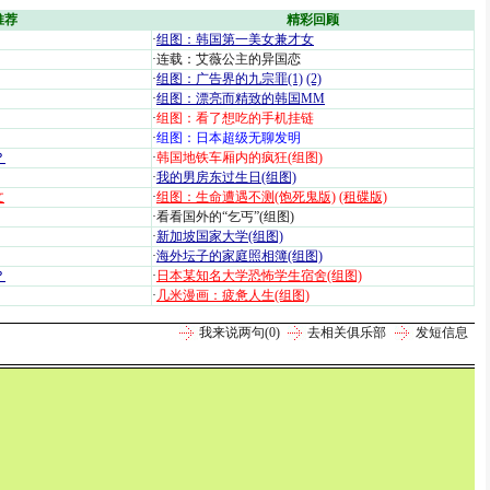
推荐
精彩回顾
·
组图：韩国第一美女兼才女
·
连载：艾薇公主的异国恋
·
组图：广告界的九宗罪(1)
(2)
·
组图：漂亮而精致的韩国MM
·
组图：看了想吃的手机挂链
·
组图：日本超级无聊发明
？
·
韩国地铁车厢内的疯狂(组图)
·
我的男房东过生日(组图)
文
·
组图：生命遭遇不测(饱死鬼版)
(租碟版)
·
看看国外的“乞丐”(组图)
·
新加坡国家大学(组图)
·
海外坛子的家庭照相簿(组图)
？
·
日本某知名大学恐怖学生宿舍(组图)
·
几米漫画：疲惫人生(组图)
我来说两句(
0
)
去相关俱乐部
发短信息