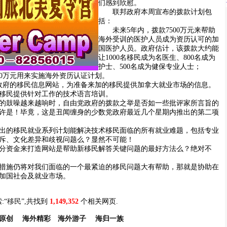
们感到欣慰。
联邦政府本周宣布的拨款计划包
括：
未来5年内，拨款7500万元来帮助
海外受训的医护人员成为资历认可的加
国医护人员。政府估计，该拨款大约能
让1000名移民成为名医生、800名成为
护士、500名成为健保专业人士；
0万元用来实施海外资历认证计划。
府的移民信息网站，为准备来加的移民提供加拿大就业市场的信息。
移民提供针对工作的技术语言培训。
鼓噪越来越响时，自由党政府的拨款之举是否如一些批评家所言旨的
许是！毕竟，这是丑闻缠身的少数党政府最近几个星期内推出的第二项
的移民就业系列计划能解决技术移民面临的所有就业难题，包括专业
斥、文化差异和歧视问题么？显然不可能！
资金来打造网站是帮助新移民解答关键问题的最好方法么？绝对不
施仍将对我们面临的一个最紧迫的移民问题大有帮助，那就是协助在
加国社会及就业市场。
:“
移民
”,共找到
1,149,352
个相关网页.
原创
海外精彩
海外游子
海归一族