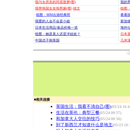
·
我与女房东的同居噩梦(图)
·
我的男
·
我带韩国女友闯男厕(图)
续文
·
组图：
·
组图：MM出游经典照
·
看看国
·
我爱的人会不会是小姐
·
新加坡
·
日本生活用品/食品价格一览
·
海外坛
·
组图：她是真人还是洋娃娃？
·
日本
·
中国贞子闹美国
·
几米漫
■
相关连接
英国生活：我看不清自己(图)
(05/24 16:4
生活在英伦：典型三餐
(05/24 09:57)
和加拿大人交往的技巧
(05/24 09:50)
到了新西兰才知道什么是地主
(05/23 10: