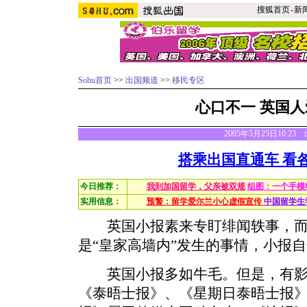
搜狐首页
-
新
Sohu首页
>>
出国频道
>>
移民专区
心口不一 英国
2005年5月25日10:2
搭乘出国直通车 看
今日推荐：
我到加国留学，父亲被双规
组图：一个手模
实用信息：
预警：留学爱尔兰小心虚假宣传
中国留学生
英国小报素来专盯绯闻轶事，而
是“皇家高墙内”发生的事情，小报
英国小报多如牛毛。但是，有影
《泰晤士报》、《星期日泰晤士报