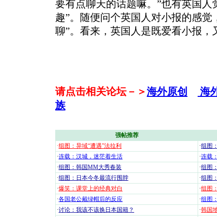
要有点聊天的话题嘛。”也有英国人
趣”。随便问个英国人对小报的感觉
聊”。看来，英国人是既爱看小报，
请点击相关论坛－＞
海外原创
海
族
强帖推荐
·
组图：异域“遭遇”法拉利
·
组图
·
连载：汉城，迷茫着生活
·
连载
·
组图：韩国MM大秀春装
·
组图：
·
组图：日本今冬最流行围脖
·
组图
·
爆笑：课堂上的经典对白
·
组图
·
各国老公戴绿帽后的反应
·
组图
·
讨论：我该不该换日本国籍？
·
韩国地