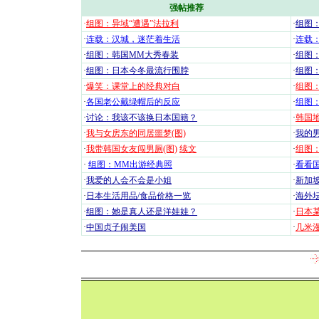
强帖推荐
·
组图：异域“遭遇”法拉利
·
组图
·
连载：汉城，迷茫着生活
·
连载
·
组图：韩国MM大秀春装
·
组图：
·
组图：日本今冬最流行围脖
·
组图
·
爆笑：课堂上的经典对白
·
组图
·
各国老公戴绿帽后的反应
·
组图
·
讨论：我该不该换日本国籍？
·
韩国地
·
我与女房东的同居噩梦(图)
·
我的男
·
我带韩国女友闯男厕(图)
续文
·
组图：
·
组图：MM出游经典照
·
看看国
·
我爱的人会不会是小姐
·
新加坡
·
日本生活用品/食品价格一览
·
海外坛
·
组图：她是真人还是洋娃娃？
·
日本
·
中国贞子闹美国
·
几米漫