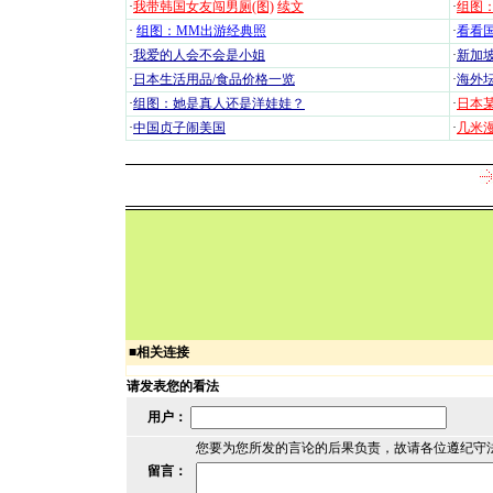
·
我带韩国女友闯男厕(图)
续文
·
组图：
·
组图：MM出游经典照
·
看看国
·
我爱的人会不会是小姐
·
新加坡
·
日本生活用品/食品价格一览
·
海外坛
·
组图：她是真人还是洋娃娃？
·
日本
·
中国贞子闹美国
·
几米漫
■
相关连接
请发表您的看法
用户：
您要为您所发的言论的后果负责，故请各位遵纪守
留言：