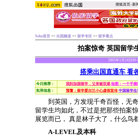
搜狐首页
-
新
Sohu首页
>>
出国频道
>>
留学专区
>>
留学看点
拍案惊奇 英国留学
2005年1月24日09
搭乘出国直通车 看
今日推荐：
我到加国留学，父亲被双规
组图：一个手模
实用信息：
预警：留学爱尔兰小心虚假宣传
中国留学生
到英国，方发现千奇百怪，无奇
留学生均如此，不过是把那些拍案
展览而已， 真是林子大了，什么鸟
A-LEVEL及本科