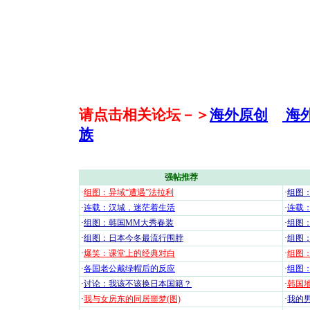
请点击相关论坛－＞
海外原创
海
族
强帖推荐
·
组图：异域“遭遇”法拉利
·
组图
·
连载：汉城，迷茫着生活
·
连载
·
组图：韩国MM大秀春装
·
组图：
·
组图：日本今冬最流行围脖
·
组图
·
爆笑：课堂上的经典对白
·
组图
·
各国老公戴绿帽后的反应
·
组图
·
讨论：我该不该换日本国籍？
·
韩国地
·
我与女房东的同居噩梦(图)
·
我的男