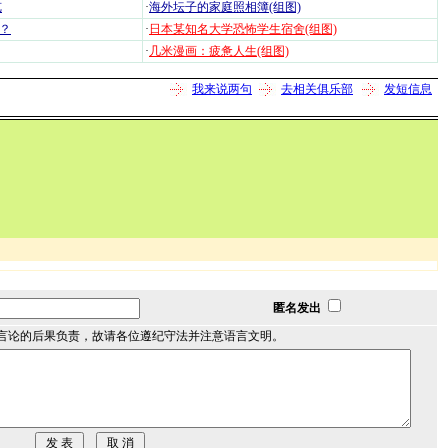
览
·
海外坛子的家庭照相簿(组图)
？
·
日本某知名大学恐怖学生宿舍(组图)
·
几米漫画：疲惫人生(组图)
我来说两句
去相关俱乐部
发短信息
匿名发出
言论的后果负责，故请各位遵纪守法并注意语言文明。