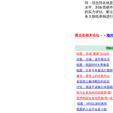
同：综合排名就是
水平、到各类硬件
的实力评估。要注
各大报纸单独进行
请点击相关论坛－＞
海
强帖
·
组图：异域“遭遇”法拉利
·
连载：汉城，迷茫着生活
·
组图：韩国MM大秀春装
·
组图：日本今冬最流行围脖
·
爆笑：课堂上的经典对白
·
各国老公戴绿帽后的反应
·
讨论：我该不该换日本国籍
·
我与女房东的同居噩梦(图)
·
我带韩国女友闯男厕(图)
续
·
组图：MM出游经典照
·
我爱的人会不会是小姐