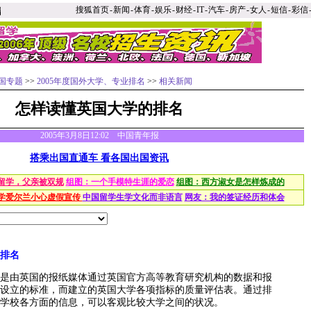
搜狐首页
-
新闻
-
体育
-
娱乐
-
财经
-
IT
-
汽车
-
房产
-
女人
-
短信
-
彩信
国专题
>>
2005年度国外大学、专业排名
>>
相关新闻
怎样读懂英国大学的排名
2005年3月8日12:02 中国青年报
搭乘出国直通车 看各国出国资讯
留学，父亲被双规
组图：一个手模特生涯的爱恋
组图：西方淑女是怎样炼成的
学爱尔兰小心虚假宣传
中国留学生学文化而非语言
网友：我的签证经历和体会
排名
由英国的报纸媒体通过英国官方高等教育研究机构的数据和报
设立的标准，而建立的英国大学各项指标的质量评估表。通过排
学校各方面的信息，可以客观比较大学之间的状况。