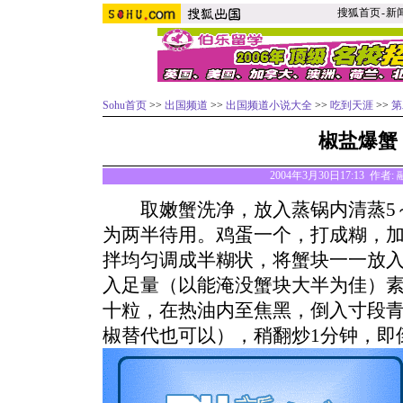
搜狐首页
-
新
Sohu首页
>>
出国频道
>>
出国频道小说大全
>>
吃到天涯
>>
第
椒盐爆蟹
2004年3月30日17:13 作
取嫩蟹洗净，放入蒸锅内清蒸5～
为两半待用。鸡蛋一个，打成糊，
拌均匀调成半糊状，将蟹块一一放
入足量（以能淹没蟹块大半为佳）
十粒，在热油内至焦黑，倒入寸段
椒替代也可以），稍翻炒1分钟，即