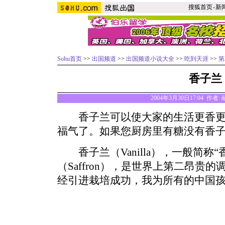
搜狐首页
-
新
Sohu首页
>>
出国频道
>>
出国频道小说大全
>>
吃到天涯
>>
第
香子兰
2004年3月30日17:04 作
香子兰可以使大家的生活更香更
福气了。如果您厨房里有糖没有香
香子兰（Vanilla），一般简称
（Saffron），是世界上第二昂贵
经引进栽培成功，我为所有的中国