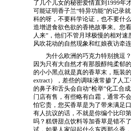
了几个儿女的秘密爱情直到1999年
可能证明香子兰“特异功能”的记录
科的呀，不要科学论证，也不要什
造增进食欲色欲的香艳故事来。您看
人来”，他们不管月球极慢的相对速
风吹花动的自然现象和红娘夜访牵
为什么欧洲的巧克力特别挑逗？
因为只有大自然才有那股醇纯柔郁
的小小黑点就是真的香草末，瓶装的
extract），差些的调味液常掺了
的鼻子和舌头会自动“检举”化工合
门店有售，有些略有白霜，通常不
怕它贵，您买香草是为了带来满足
有人抗议的话，不就是你编个比印
吗？糕饼甜点饮料等加香草是错不
试，如果人家问起什么东西那么香