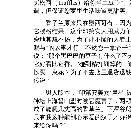
买松露（Truffles）给你当土豆吃
调，但保证您家里生活味道更甜美
香子兰原来只在墨西哥有，因为
它授粉结果。这个印第安人用武力
瘦地其貌不扬，为了让不懂的人看上
赐与”的故事才行，不然您一拿香子
说：“那个黑巴巴的豆子有什么了不
它好看比它香。”碰到精打细算的，
以买一束花？为了不去店里退货退
传说：
男人版本：“印第安美女‘晨星’被
神坛上海誓山盟时被恶魔害了，两
成了能爬几丈高的香草兰。下深谷
只有我这种能剖心示爱的汉子才办
来给你吗？”