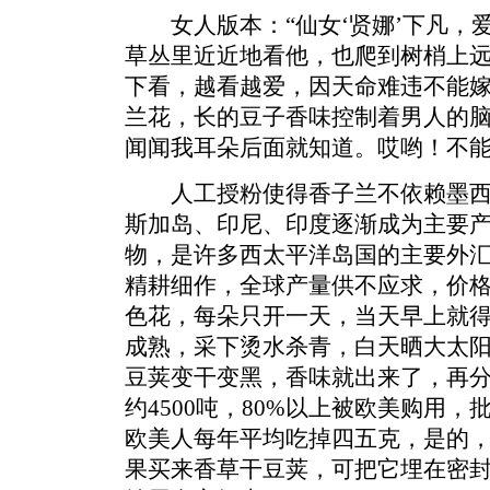
女人版本：“仙女‘贤娜’下凡，爱
草丛里近近地看他，也爬到树梢上
下看，越看越爱，因天命难违不能
兰花，长的豆子香味控制着男人的
闻闻我耳朵后面就知道。哎哟！不能
人工授粉使得香子兰不依赖墨西
斯加岛、印尼、印度逐渐成为主要
物，是许多西太平洋岛国的主要外
精耕细作，全球产量供不应求，价
色花，每朵只开一天，当天早上就
成熟，采下烫水杀青，白天晒大太
豆荚变干变黑，香味就出来了，再分
约4500吨，80%以上被欧美购用，
欧美人每年平均吃掉四五克，是的
果买来香草干豆荚，可把它埋在密