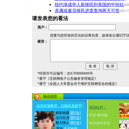
纽约渐成华人新移民到美国的中转站
(08
亲属或雇员移民进度查询两天可答
(08/1
请发表您的看法
用户：
您要为您所发的言论的后果负责，故请各位遵纪守
留言：
*经营许可证编号：京ICP00000008号
*遵守《互联网电子公告服务管理规定》
*遵守《全国人大常委会关于维护互联网安全的规定》
去东京迪斯尼，过桃色圣诞节
!
和弦铃声：
精彩相册
[男]
[女]
约定-精华版
活力社员
[男]
[女]
魅力情人
[男]
[女]
向左走向右走
美女
天若有情