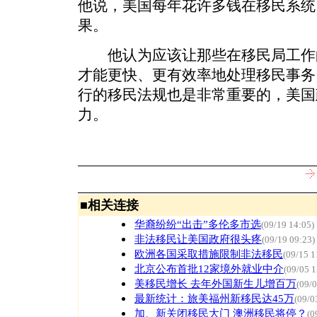
他说，美国每年花许多钱在移民系统
果。
他认为应该让那些在移民局工作
才能更快、更有效率地处理移民事务
行的移民法规也是非常重要的，美国
力。
■
相关连接
华裔纷纷“出击”多伦多市选
(09/19 14:05)
非法移民让美国政府很头疼
(09/19 09:23)
欧洲各国采取措施限制非法移民
(09/15 1
北京公布首批12家境外就业中介
(09/05 1
美移民增长 去年外国新生儿增百万
(09/0
最新统计：旅美福州新移民达45万
(09/0
加、新关闭移民大门 澳洲移民将停？
(0