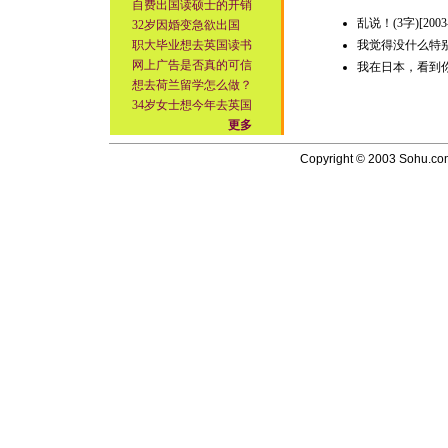
自费出国读硕士的开销
乱说！(3字)[2003-
32岁因婚变急欲出国
职大毕业想去英国读书
我觉得没什么特别。 
网上广告是否真的可信
我在日本，看到你们的
想去荷兰留学怎么做？
34岁女士想今年去英国
更多
Copyright © 2003 Sohu.com I