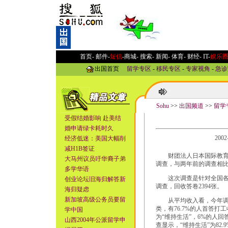
首页-
邮件
-
短信
-
商城
-
搜索
-
新闻
-
体育
-
财经
-
IT
-
娱乐
出国首页
留学专区
-
移民专区
-
专家视角
-
急诊
Sohu
>>
出国频道
>>
留学
受假结婚影响 赴美结
婚申请绿卡耗时久
200
经济低迷：美国大幅削
减H1B签证
财团法人日本国际教育协会
大马州议员吁华裔子弟
调查，与两年前的调查相
多学华语
这次调查是针对全国各地
创业论坛旧海归解答新
调查，回收答卷2394张。
海归疑虑
新加坡高级公务员要留
从平均收入看，今年调查的
类，有76.7%的人首答打工
学中国
为“维持生活”，6%的人回答
山西2004年公派留学申
查显示，“维持生活”为82.