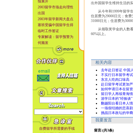
报展开
出外国留学生维持生活的
2003留学市场走向理性
从今年和1999年留学生
出国
住居费为29000日元；食费
2003年留学新闻大盘点
31000日元；住居费为3
塞班受骗中国留学生得
从领取奖学金的人数看，在
临时工作签证
60%以上。
专家解读：留学预警为
何频发
相关内容
去年赴日签证 中国
不实行日本留学考试
东京人吃肉口味高
赴日留学考试更加严
如何申请日本在留资
留日学人再续青海情
游学日本的“经验谈”
翻越阳台看日本人情
一场假结婚的悲喜剧
挑战日本政坛的华裔
我要发言
自费留学所需要的手续
留言:(共3条)