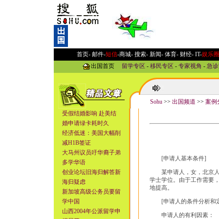
首页-
邮件
-
短信
-
商城
-
搜索
-
新闻
-
体育
-
财经
-
IT
-
娱乐
出国首页
留学专区
-
移民专区
-
专家视角
-
急诊
Sohu
>>
出国频道
>>
案例
受假结婚影响 赴美结
婚申请绿卡耗时久
经济低迷：美国大幅削
减H1B签证
大马州议员吁华裔子弟
[申请人基本条件]
多学华语
创业论坛旧海归解答新
某申请人，女，北京人。3
学士学位。由于工作需要
海归疑虑
地提高。
新加坡高级公务员要留
学中国
[申请人的条件分析和定
山西2004年公派留学申
申请人的有利因素：