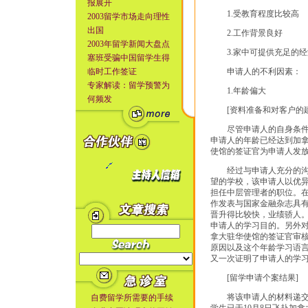
报展开
1.受教育程度比较高
2003留学市场走向理性
出国
2.工作背景良好
2003年留学新闻大盘点
3.家中可提供充足的经
塞班受骗中国留学生得
临时工作签证
申请人的不利因素：
专家解读：留学预警为
1.年龄偏大
何频发
[资料准备和对客户的建
尽管申请人的自身条件和
申请人的年龄已经达到加拿
使馆的签证官为申请人发
经过与申请人充分的沟通
望的学校，该申请人以优
担任中层管理者的职位。
作发表与国家金融杂志具
晋升得比较快，业绩骄人
申请人的学习目的。另外对
拿大驻华使馆的签证官审
原因以及这个年龄学习语
又一次证明了申请人的学
[留学申请个案结果]
将该申请人的材料递交使
自费留学所需要的手续