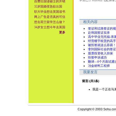
学生已于10月8日飞赴加
自费出国读硕士的开销
32岁因婚变急欲出国
职大毕业想去英国读书
网上广告是否真的可信
相关内容
想去荷兰留学怎么做？
34岁女士想今年去英国
签证和过路签证的规
更多
赴韩国签证实录
高中毕业无托福-亲
经营楼宇租赁的高手
被拒签就这么容易！
拿到国际社会的签证
股票投资收入担保
拒签申诉成功
翻译—6个月面试通
冶金材料工程师
我要发言
留言:(共1条)
我是一个正在马来西亚读
Copyright © 2003 Sohu.com I