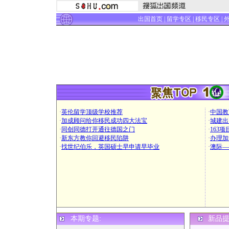
出国首页
|
留学专区
|
移民专区
|
·
英伦留学顶级学校推荐
·
中国教
·
加成顾问给你移民成功四大法宝
·
城建出
·
同创同德打开通往德国之门
·
163
·
新东方教你回避移民陷阱
·
办理加
·
找世纪伯乐，英国硕士早申请早毕业
·
澳际—
本期专题:
新品