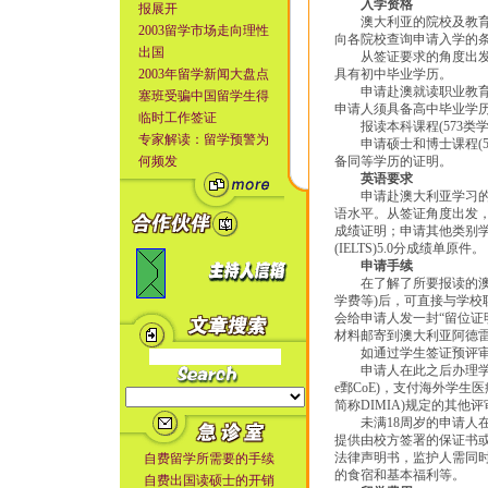
入学资格
报展开
澳大利亚的院校及教育机
2003留学市场走向理性
向各院校查询申请入学的
出国
从签证要求的角度出发，
2003年留学新闻大盘点
具有初中毕业学历。
申请赴澳就读职业教育与培
塞班受骗中国留学生得
申请人须具备高中毕业学
临时工作签证
报读本科课程(573类学
专家解读：留学预警为
申请硕士和博士课程(5
何频发
备同等学历的证明。
英语要求
申请赴澳大利亚学习的中
语水平。从签证角度出发，
成绩证明；申请其他类别学生签
(IELTS)5.0分成绩单原件。
申请手续
在了解了所要报读的澳大
学费等)后，可直接与学
会给申请人发一封“留位证明信”
材料邮寄到澳大利亚阿德
如通过学生签证预评审
申请人在此之后办理学校
e鄄CoE)，支付海外学
简称DIMIA)规定的其
未满18周岁的申请人在
提供由校方签署的保证书或
法律声明书，监护人需同
自费留学所需要的手续
的食宿和基本福利等。
自费出国读硕士的开销