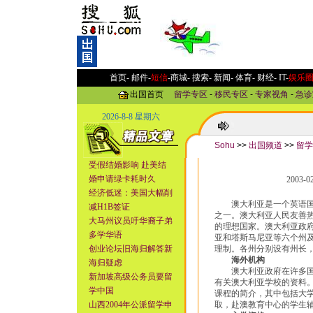
首页-
邮件
-
短信
-
商城
-
搜索
-
新闻
-
体育
-
财经
-
IT
-
娱乐
出国首页
留学专区
-
移民专区
-
专家视角
-
急诊
2026-8-8 星期六
Sohu
>>
出国频道
>>
留学
受假结婚影响 赴美结
婚申请绿卡耗时久
2003-
经济低迷：美国大幅削
澳大利亚是一个英语国家
减H1B签证
之一。澳大利亚人民友善
大马州议员吁华裔子弟
的理想国家。澳大利亚政
多学华语
亚和塔斯马尼亚等六个州
创业论坛旧海归解答新
理制。各州分别设有州长
海外机构
海归疑虑
澳大利亚政府在许多国家设有澳大
新加坡高级公务员要留
有关澳大利亚学校的资料
学中国
课程的简介，其中包括大
山西2004年公派留学申
取，赴澳教育中心的学生