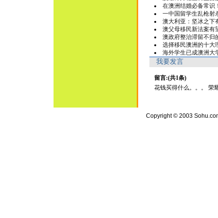
在澳洲结婚必备常识
一中国留学生乱枪射
澳大利亚：坚冰之下
澳父母移民新法案有
澳政府整治滞留不归
选择移民澳洲的十大
海外学生已成澳洲大
我要发言
留言:(共1条)
花钱买得什么。。。 荣耀？ 或是
Copyright © 2003 Sohu.com I