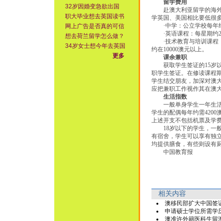
留学费用
32岁因婚变急欲出国
赴澳大利亚留学的海外学
职大毕业想去英国读书
学英国、美国相比要低很
·中学：公立学校每年约为60
网上广告是否真的可信
·英语课程：每星期约25
想去荷兰留学怎么做？
·技术教育与培训课程：公
34岁女士想今年去英国
约在10000澳元以上。
更多
课余兼职
获取学生签证的15岁以
职学生签证。在修读课程期
学生结交朋友，加深对澳
应把兼职工作视作其在澳
生活指数
一般单身学生一年生活开支
学生的配偶每年约需420
上述开支不包括机票及学
18岁以下的学生，一般
有宿舍，学生可以享有独
均提供膳食，有些则设有
中国教育报
相关内容
澳移民部扩大中国签
申请硕士学位所需学
澳准许外籍医科生留