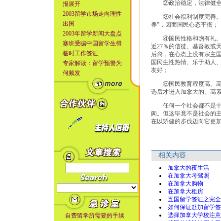
②政治稳定，法律健全。
报展开
2003留学市场走向理性
③社会福利制度完善。基
出国
养”，因而国民心态平衡；
2003年留学新闻大盘点
④国民性格和煦有礼。绝
塞班受骗中国留学生得
近27％的信徒。基督教或
临时工作签证
后裔，在心态上没有宗主
国民生性热情、乐于助人
专家解读：留学预警为
友好；
何频发
⑤国民教育程度高。高中
选后才进入加拿大的。高
任何一个社会都不是十全
阂。但这毕竟不是社会的
在以矫健的步伐迈向它更
相关内容
加拿大的夜生活
在加拿大考驾照
在加拿大购物
在加拿大租房
五国留学签证之完全
如何保证赴加留学签
选择加拿大学校注意
自费留学所需要的手续