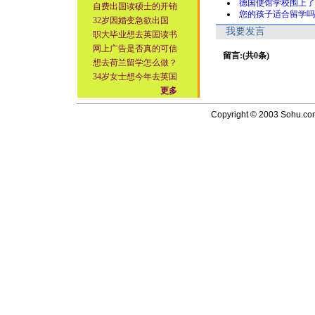
德国使馆学校围上了
自费出国读硕士的开销
您的孩子适合留学吗
32岁因婚变急欲出国
我要发言
职大毕业想去英国读书
网上广告是否真的可信
留言:(共0条)
想去荷兰留学怎么做？
34岁女士想今年去英国
更多
Copyright © 2003 Sohu.com I