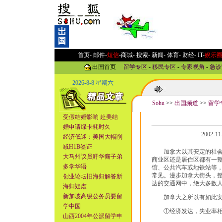
首页-
邮件
-
短信
-
商城
-
搜索
-
新闻
-
体育
-
财经
-
IT
-
娱乐
出国首页
留学专区
-
移民专区
-
专家视角
-
急诊
2026-8-8 星期六
Sohu
>>
出国频道
>>
留学
受假结婚影响 赴美结
婚申请绿卡耗时久
2002-1
经济低迷：美国大幅削
减H1B签证
加拿大以其安定的社会秩
大马州议员吁华裔子弟
商业区还是居住区都有一
多学华语
馆、公共汽车或地铁站等
常见。漫步加拿大街头，
创业论坛旧海归解答新
达的交通网中，绝大多数
海归疑虑
新加坡高级公务员要留
加拿大之所以有如此安定
学中国
①经济发达，失业率相对
山西2004年公派留学申