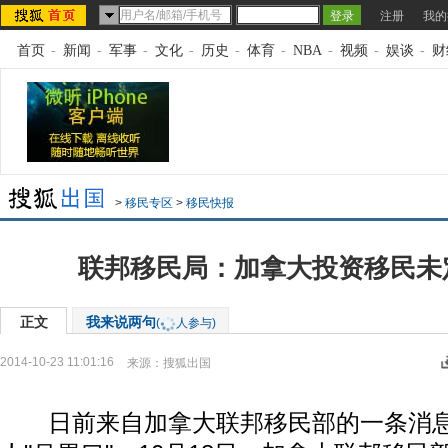
注册
我的
首页
-
新闻
-
军事
-
文化
-
历史
-
体育
-
NBA
-
视频
-
娱谈
-
财
>
移民专区
>
移民快报
联邦移民局：加拿大投资移民未
正文
我来说两句
(
人参与)
2014-10-23 11:01:16
来源：
搜狐出国
日前来自加拿大联邦移民部的一条消息