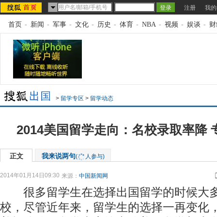
注册
我的
首页
-
新闻
-
军事
-
文化
-
历史
-
体育
-
NBA
-
视频
-
娱谈
-
财
>
留学专区
>
留学动态
2014美国留学走向：名校录取率降
正文
我来说两句
(
人参与)
2014年01月14日09:30
来源：
中国新闻网
很多留学生在选择出国留学的时候大多
校，尽管近年来，留学生的选择一再变化