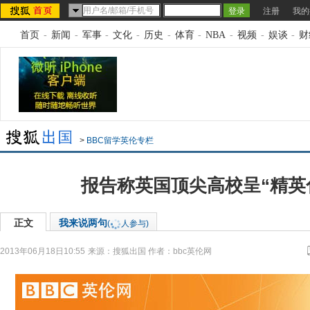
注册
我的
首页
-
新闻
-
军事
-
文化
-
历史
-
体育
-
NBA
-
视频
-
娱谈
-
财
>
BBC留学英伦专栏
报告称英国顶尖高校呈“精英
正文
我来说两句
(
人参与)
2013年06月18日10:55
来源：
搜狐出国
作者：bbc英伦网