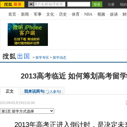
注册
我的
首页
-
新闻
-
军事
-
文化
-
历史
-
体育
-
NBA
-
视频
-
娱谈
-
财
>
留学专区
>
留学动态
2013高考临近 如何筹划高考留
正文
我来说两句
(
人参与)
2013年05月29日10:00
2013年高考正进入倒计时，是决定未