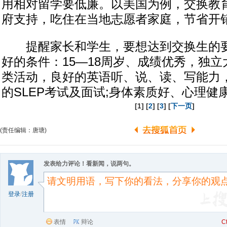
用相对留学要低廉。以美国为例，交换教
府支持，吃住在当地志愿者家庭，节省开
提醒家长和学生，要想达到交换生的要
好的条件：15—18周岁、成绩优秀，独
类活动，良好的英语听、说、读、写能力，
的SLEP考试及面试;身体素质好、心理健
[1] [
2
] [
3
] [
下一页
]
(责任编辑：唐瑭)
发表给力评论！看新闻，说两句。
登录
/
注册
表情
辩论
C