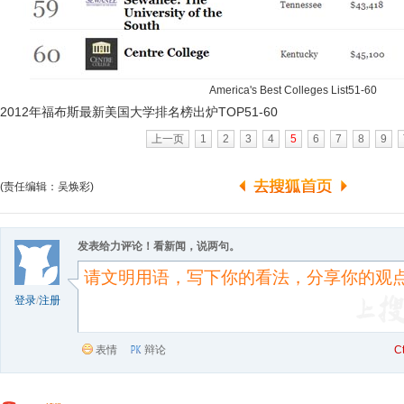
America's Best Colleges List51-60
2012年福布斯最新美国大学排名榜出炉TOP51-60
上一页
1
2
3
4
5
6
7
8
9
(责任编辑：吴焕彩)
发表给力评论！看新闻，说两句。
登录
/
注册
表情
辩论
C