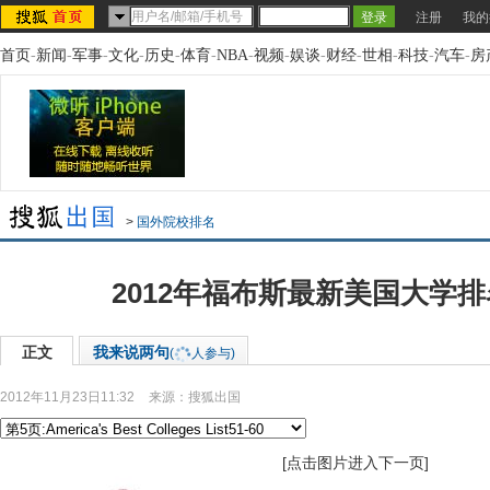
注册
我的
首页
-
新闻
-
军事
-
文化
-
历史
-
体育
-
NBA
-
视频
-
娱谈
-
财经
-
世相
-
科技
-
汽车
-
房
>
国外院校排名
2012年福布斯最新美国大学
正文
我来说两句
(
人参与)
2012年11月23日11:32
来源：
搜狐出国
[点击图片进入下一页]