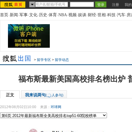
注册
我的
首页
-
新闻
-
军事
-
文化
-
历史
-
体育
-
NBA
-
视频
-
娱谈
-
财经
-
世相
-
科技
-
汽车
-
房
>
留学专区
>
留学动态
福布斯最新美国高校排名榜出炉 
正文
我来说两句
(
人参与)
2012年08月02日10:00
来源：
环球网