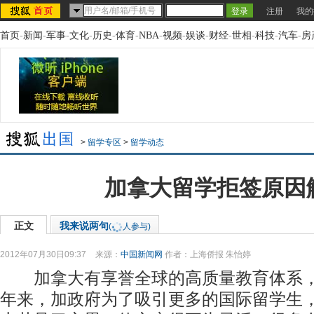
注册
我的
首页
-
新闻
-
军事
-
文化
-
历史
-
体育
-
NBA
-
视频
-
娱谈
-
财经
-
世相
-
科技
-
汽车
-
房
>
留学专区
>
留学动态
加拿大留学拒签原因
正文
我来说两句
(
人参与)
2012年07月30日09:37
来源：
中国新闻网
作者：上海侨报 朱怡婷
加拿大有享誉全球的高质量教育体系，
年来，加政府为了吸引更多的国际留学生