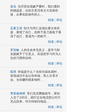
袁岳
当浮层化现象严重时，我们遇到
的挑战是，出的主意没有太大实操价
值，从事实际操作的人…
转发
|
评论
足夜王涛
恒大与拜仁这场比赛太有价
值，展现了自己，也终于真刀真枪下看
清了自己，更成为一把标尺…
转发
|
评论
罗崇敏
人的生命本无意义，是学习和
实践赋予了它意义。应该把学习作为人
生的习惯和信仰。
转发
|
评论
陆琪
幸福是什么？当你功成名就时，
发现成功不会让你幸福，和人分享才
会。当你赚到很多钱时…
转发
|
评论
李英俊律师
哥们充话费输错号，替别
人交了100元，就打过去电话想让对方
充点回来。对方特郁闷地说…
转发
|
评论