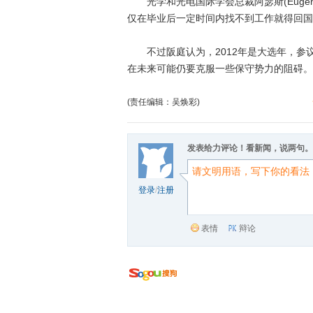
光学和光电国际学会总裁阿瑟斯(Eugene
仅在毕业后一定时间内找不到工作就得回国
不过阪庭认为，2012年是大选年，参
在未来可能仍要克服一些保守势力的阻碍。(
(责任编辑：吴焕彩)
发表给力评论！看新闻，说两句。
登录
/
注册
表情
辩论