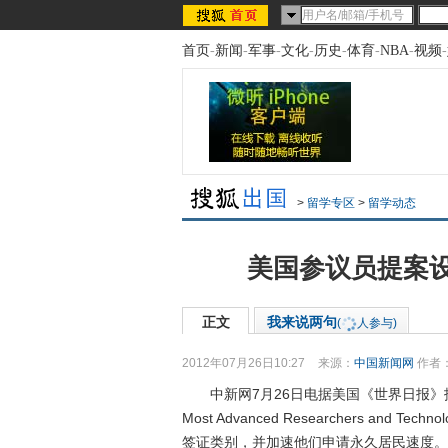
首页
-
新闻
-
军事
-
文化
-
历史
-
体育
-
NBA
-
视频
-
>
留学专区
>
留学动态
美国参议员提案
正文
我来说两句
(
人参与)
2012年07月26日10:27
来源：
中国新闻网
作者
中新网7月26日电据美国《世界日报》报道，美
Most Advanced Researchers and 
签证类别，并加速他们申请永久居民速度。