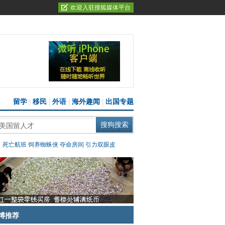
欢迎入驻搜狐媒体平台
留学
|
移民
|
外语
|
海外趣闻
|
出国专题
：
死亡航班
饲养蜘蛛侠
夺命房间
引力双眼皮
博推荐