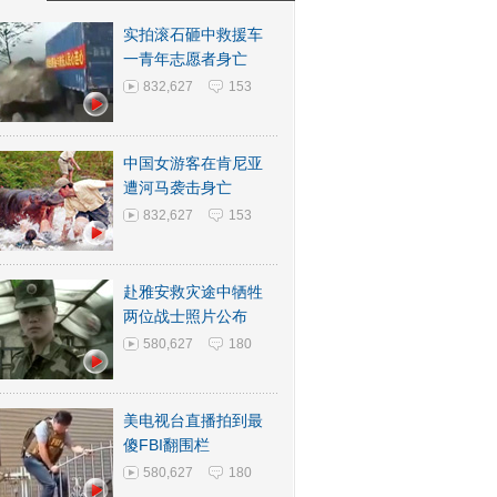
实拍滚石砸中救援车
一青年志愿者身亡
832,627
153
中国女游客在肯尼亚
遭河马袭击身亡
832,627
153
赴雅安救灾途中牺牲
两位战士照片公布
580,627
180
美电视台直播拍到最
傻FBI翻围栏
580,627
180