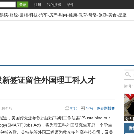
注册
我的搜狐
邮件
娱谈
-
财经
-
世相
-
科技
-
汽车
-
房产
-
时尚
-
健康
-
教育
-
母婴
-
旅游
-
美食
-
星座
设新签证留住外国理工科人才
热词
保存到博客
：赖至巧
打印
字号
国跨党派参议员提出“聪明工作法案”(Sustaining our
Technology(SMART)Jobs Act)，将为理工科外国研究生开辟一个学生
微
包括谷歌、英特尔等外国工程师为数众多的高科技公司，及美