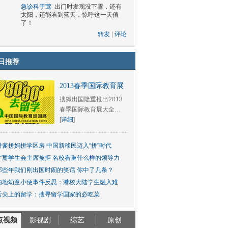
急诊科于莺
出门时发现没下雪，还有
太阳，还能看到蓝天，惊呼这一天值
了！
转发
|
评论
日推荐
2013春季国际教育展
搜狐出国隆重推出2013
春季国际教育展大全…
[
详细
]
拼爹拼妈拼学区房 中国新移民迈入“拼”时代
牛掰学生会主席被拒 名校看重什么样的领导力
那些年我们刚出国时闹的笑话 你中了几条？
内地幼童小便事件反思：港校大陆学生融入难
舌尖上的留学：搜寻留学国家的必吃菜
点视频
影视剧
综艺
原创