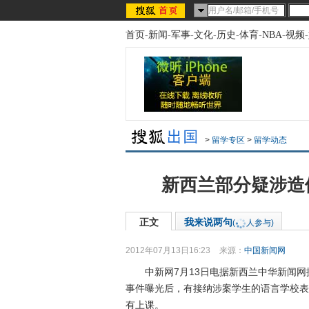
首页
-
新闻
-
军事
-
文化
-
历史
-
体育
-
NBA
-
视频
-
>
留学专区
>
留学动态
新西兰部分疑涉造
正文
我来说两句
(
人参与)
2012年07月13日16:23
来源：
中国新闻网
中新网7月13日电据新西兰中华新闻网援引
事件曝光后，有接纳涉案学生的语言学校表
有上课。