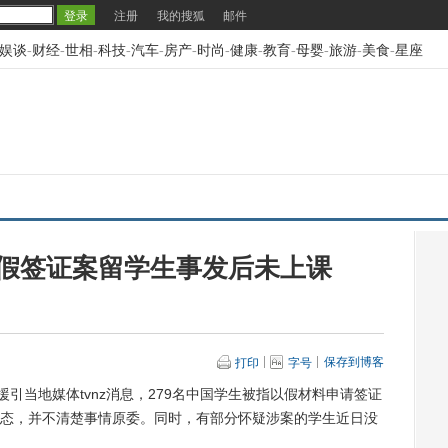
注册
我的搜狐
邮件
娱谈
-
财经
-
世相
-
科技
-
汽车
-
房产
-
时尚
-
健康
-
教育
-
母婴
-
旅游
-
美食
-
星座
假签证案留学生事发后未上课
保存到博客
打印
字号
当地媒体tvnz消息，279名中国学生被指以假材料申请签证
态，并不清楚事情原委。同时，有部分怀疑涉案的学生近日没