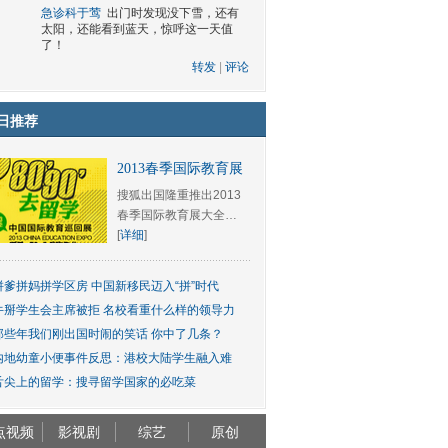
急诊科于莺
出门时发现没下雪，还有
太阳，还能看到蓝天，惊呼这一天值
了！
转发
|
评论
日推荐
2013春季国际教育展
搜狐出国隆重推出2013
春季国际教育展大全…
[
详细
]
拼爹拼妈拼学区房 中国新移民迈入“拼”时代
牛掰学生会主席被拒 名校看重什么样的领导力
那些年我们刚出国时闹的笑话 你中了几条？
内地幼童小便事件反思：港校大陆学生融入难
舌尖上的留学：搜寻留学国家的必吃菜
点视频
影视剧
综艺
原创