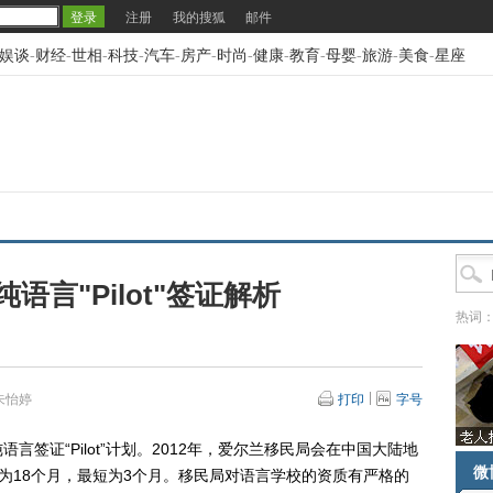
注册
我的搜狐
邮件
娱谈
-
财经
-
世相
-
科技
-
汽车
-
房产
-
时尚
-
健康
-
教育
-
母婴
-
旅游
-
美食
-
星座
语言"Pilot"签证解析
热词
朱怡婷
打印
字号
证“Pilot”计划。2012年，爱尔兰移民局会在中国大陆地
微
最长为18个月，最短为3个月。移民局对语言学校的资质有严格的