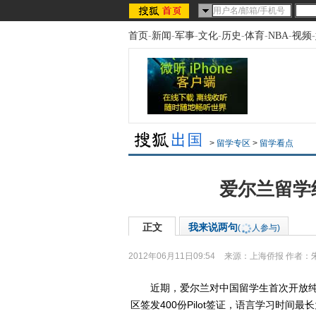
首页
-
新闻
-
军事
-
文化
-
历史
-
体育
-
NBA
-
视频
-
>
留学专区
>
留学看点
爱尔兰留学纯
正文
我来说两句
(
人参与)
2012年06月11日09:54
来源：
上海侨报
作者：
近期，爱尔兰对中国留学生首次开放纯语言签
区签发400份Pilot签证，语言学习时间