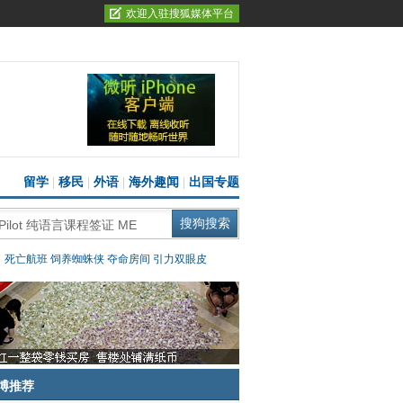
欢迎入驻搜狐媒体平台
留学
|
移民
|
外语
|
海外趣闻
|
出国专题
：
死亡航班
饲养蜘蛛侠
夺命房间
引力双眼皮
博推荐