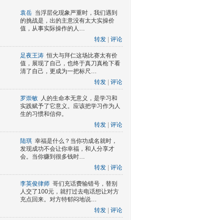
袁岳
当浮层化现象严重时，我们遇到
的挑战是，出的主意没有太大实操价
值，从事实际操作的人…
转发
|
评论
足夜王涛
恒大与拜仁这场比赛太有价
值，展现了自己，也终于真刀真枪下看
清了自己，更成为一把标尺…
转发
|
评论
罗崇敏
人的生命本无意义，是学习和
实践赋予了它意义。应该把学习作为人
生的习惯和信仰。
转发
|
评论
陆琪
幸福是什么？当你功成名就时，
发现成功不会让你幸福，和人分享才
会。当你赚到很多钱时…
转发
|
评论
李英俊律师
哥们充话费输错号，替别
人交了100元，就打过去电话想让对方
充点回来。对方特郁闷地说…
转发
|
评论