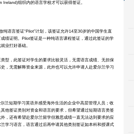
sh in Ireland)组织内的语言学校才可以获得签证。
言签证“Pilot”计划，该签证允许14至30岁的中国学生直
绩证明。Pilot签证是一种纯语言课程签证，通过此签证的学
或就业打好基础。
类型，此签证对学生的要求比较灵活，无需语言成绩、无担保
历史，无需解释资金来源，此外也可以允许申请人赴爱尔兰学习
爱尔兰短期学习英语并感受海外生活的企业中高层管理人员；收
足其他签证类别对资金和语言的要求，但希望通过短期语言类签
此外，还有希望赴爱尔兰留学但雅思成绩一直无法达到要求的应
尔兰学习语言，语言通过后再申请其他类别签证如本科和授课式