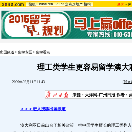
搜狐
ChinaRen
17173
焦点房地产
搜狗
新闻
-
体
出国频道
>
留学专区
>
留学看点
理工类学生更容易留学澳大
2009年02月11日11:43
[
我来
来源：大洋网-广州日报 作者：
＞＞＞进入搜狐出国频道
澳大利亚日前出台了相关政策，把中国学生擅长的理工类列入