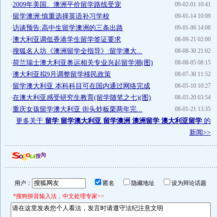
·
2009年美国、澳洲平价留学路线受宠
09-02-01 10:41
·
留学澳洲:慎重选择英语补习学校
09-01-14 10:09
·
访谈预告:高中生留学澳洲的三条出路
09-01-06 14:08
·
澳大利亚调低香港学生留学签证要求
08-09-21 02:00
·
搜狐名人坊《澳洲留学全指导》:留学澳大...
08-08-30 21:02
·
荷兰瑞士澳大利亚奥运相关专业兴起留学潮(图)
08-08-05 08:15
·
澳大利亚拟9月调整留学移民政策
08-07-30 11:52
·
留学澳大利亚 本科科目可在国内通过网络完成
08-05-10 10:27
·
在澳大利亚感受研究生教育(留学随笔之七)(图)
08-03-20 03:54
·
重庆女孩留学澳大利亚 街头炒板栗两年完...
08-01-21 13:35
更多关于
留学 留学澳大利亚 留学澳洲 澳洲留学 澳大利亚留学
的
新闻>>
用户：
匿名
隐藏地址
设为辩论话题
*搜狗拼音输入法，中文处理专家>>