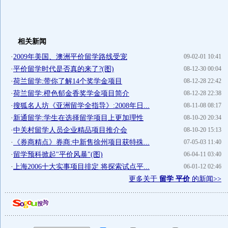
相关新闻
·
2009年美国、澳洲平价留学路线受宠
09-02-01 10:41
·
平价留学时代是否真的来了?(图)
08-12-30 00:04
·
荷兰留学:带你了解14个奖学金项目
08-12-28 22:42
·
荷兰留学:橙色郁金香奖学金项目简介
08-12-28 22:38
·
搜狐名人坊《亚洲留学全指导》:2008年日...
08-11-08 08:17
·
新通留学:学生在选择留学项目上更加理性
08-10-20 20:34
·
中关村留学人员企业精品项目推介会
08-10-20 15:13
·
《券商精点》券商:中新售徐州项目获特殊...
07-05-03 11:40
·
留学预科掀起"平价风暴"(图)
06-04-11 03:40
·
上海2006十大实事项目排定 将探索试点平...
06-01-12 02:46
更多关于
留学 平价
的新闻>>