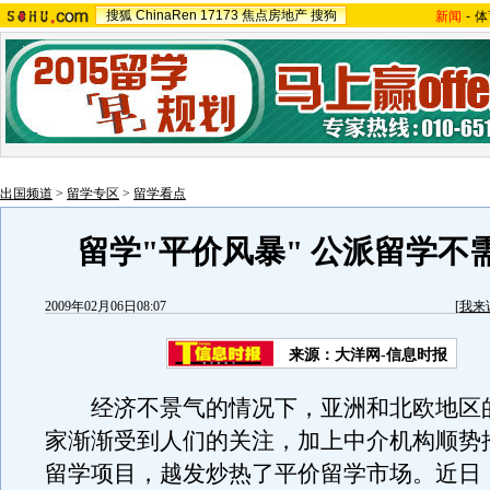
搜狐
ChinaRen
17173
焦点房地产
搜狗
新闻
-
体
出国频道
>
留学专区
>
留学看点
留学"平价风暴" 公派留学不
2009年02月06日08:07
[
我来
来源：大洋网-信息时报
经济不景气的情况下，亚洲和北欧地区
家渐渐受到人们的关注，加上中介机构顺势
留学项目，越发炒热了平价留学市场。近日