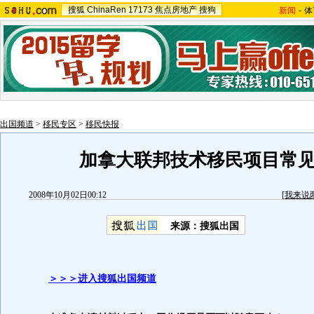
搜狐
ChinaRen
17173
焦点房地产
搜狗
新闻
-
体
出国频道
>
移民专区
>
移民快报
加拿大联邦技术移民项目常
2008年10月02日00:12
[
我来说
来源：搜狐出国
＞＞＞进入搜狐出国频道