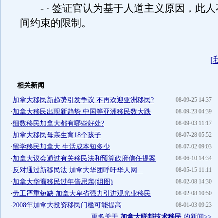
- · 签证官认为基于人道主义原因，此人
间约束的限制。
[
相关新闻
·
加拿大移民新趋势引发争议 不再欢迎亚洲移民?
08-09-25 14:37
·
加拿大移民出现新趋势 中国等亚洲移民数大跌
08-09-23 04:39
·
细数移民加拿大都有哪些好处?
08-09-03 11:17
·
加拿大移民母亲生育18个孩子
08-07-28 05:52
·
留学移民加拿大 生活成本知多少
08-07-02 09:03
·
加拿大议会通过有关移民法和预算政府信任提案
08-06-10 14:34
·
反对通过新移民法 加拿大华团呼吁华人网...
08-05-15 11:11
·
加拿大华裔移民过年倍思亲(组图)
08-02-08 14:30
·
劳工严重短缺 加拿大卑省强力引进观光业移民
08-02-08 10:50
·
2008年加拿大投资移民门槛可能提高
08-01-03 09:23
更多关于
加拿大联邦技术移民
的新闻>>