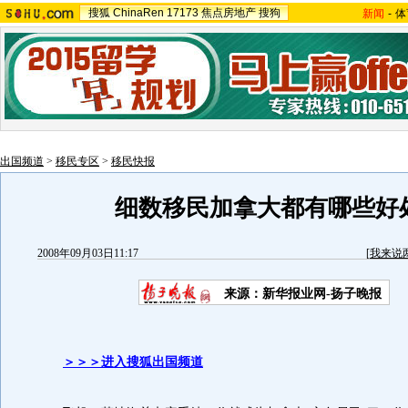
搜狐
ChinaRen
17173
焦点房地产
搜狗
新闻
-
体
出国频道
>
移民专区
>
移民快报
细数移民加拿大都有哪些好
2008年09月03日11:17
[
我来说
来源：新华报业网-扬子晚报
＞＞＞进入搜狐出国频道