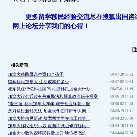
更多留学移民经验交流尽在搜狐出国咨
网上论坛分享我们的心得！
[
相关新闻
·
加拿大移民母亲生育18个孩子
08-07-28 05:52
·
留学移民加拿大 生活成本知多少
08-07-02 09:03
·
祁东风任记忆科技顾问 推迟移民加拿大计划
08-07-01 11:19
·
加拿大议会通过有关移民法和预算政府信任提案
08-06-10 14:34
·
"老三届"移民加拿大20年 艰苦创业终获回报
08-06-02 10:58
·
反对通过新移民法 加拿大华团呼吁华人网...
08-05-15 11:11
·
加拿大推移民新政 放宽留学生在加工作签...
08-04-23 00:30
·
加拿大移民组织示威 促自由党阻修订移民...
08-04-18 11:15
·
加拿大少数族裔移民数量上升 地位提高难
08-04-04 07:34