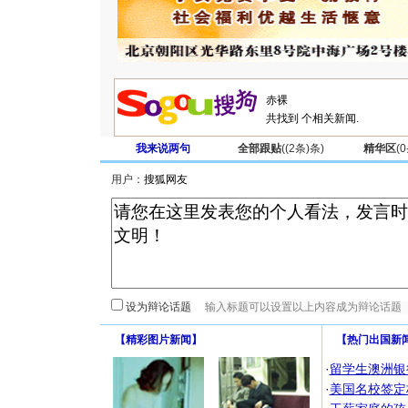
共找到
个相关新闻.
我来说两句
全部跟贴
(
(2条)
条)
精华区
(
0
用户：
设为辩论话题
【
精彩图片新闻
】
【
热门出国新
·
留学生澳洲银
·
美国名校签定