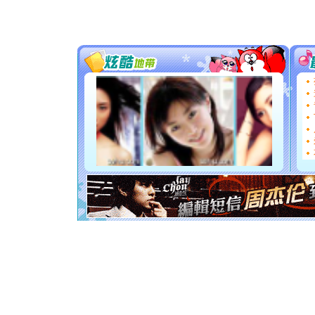
片叶子是
送你一棵
[圣诞节]
你太多，
要平安！
[圣诞节]
能正大光明
都要快乐噢
[圣诞节]
如意,快乐
[元旦]
看
断电。爱
你是我专
[元旦]
如
起；二是
离。水晶
[元旦]
当
泣，这痛
卖了。水
[春节]
风
颜！冬去
道一声平
[春节]
传
片叶子是
送你一棵