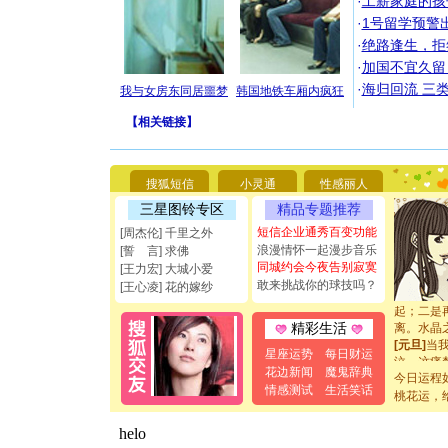
·
工薪家庭的孩
·
1号留学预警
·
绝路逢生，拒
·
加国不宜久留
·
海归回流 三
我与女房东同居噩梦
韩国地铁车厢内疯狂
[圣诞节]
你太多，
【
相关链接
】
要平安！
[圣诞节]
能正大光明
搜狐短信
小灵通
性感丽人
都要快乐噢
[圣诞节]
三星图铃专区
精品专题推荐
如意,快乐
短信企业通秀百变功能
[周杰伦] 千里之外
[元旦]
看
浪漫情怀一起漫步音乐
[誓 言] 求佛
断电。爱
同城约会今夜告别寂寞
[王力宏] 大城小爱
你是我专
敢来挑战你的球技吗？
[王心凌] 花的嫁纱
[元旦]
如
起；二是
离。水晶
精彩生活
[元旦]
当
星座运势
每日财运
泣，这痛
花边新闻
魔鬼辞典
卖了。水
今日运程
[春节]
风
情感测试
生活笑话
桃花运，
颜！冬去
道一声平
[春节]
传